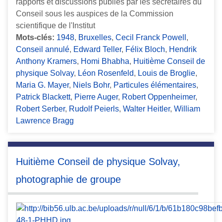
rapports et discussions publiés par les secrétaires du
Conseil sous les auspices de la Commission
scientifique de l'Institut
Mots-clés:
1948
,
Bruxelles
,
Cecil Franck Powell
,
Conseil annulé
,
Edward Teller
,
Félix Bloch
,
Hendrik
Anthony Kramers
,
Homi Bhabha
,
Huitième Conseil de
physique Solvay
,
Léon Rosenfeld
,
Louis de Broglie
,
Maria G. Mayer
,
Niels Bohr
,
Particules élémentaires
,
Patrick Blackett
,
Pierre Auger
,
Robert Oppenheimer
,
Robert Serber
,
Rudolf Peierls
,
Walter Heitler
,
William
Lawrence Bragg
Huitième Conseil de physique Solvay,
photographie de groupe