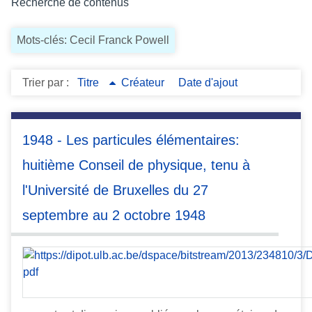
Recherche de contenus
c
i
Mots-clés: Cecil Franck Powell
p
a
l
Trier par :
Titre
Créateur
Date d'ajout
1948 - Les particules élémentaires:
huitième Conseil de physique, tenu à
l'Université de Bruxelles du 27
septembre au 2 octobre 1948