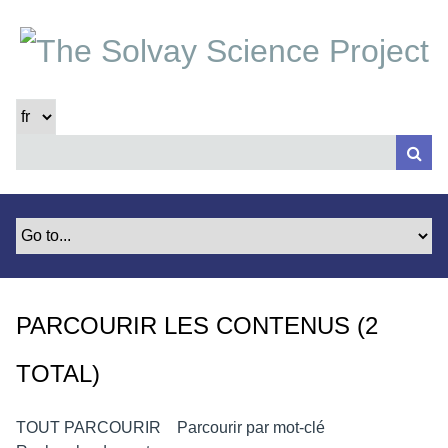
P
a
s
s
e
r
a
u
c
o
n
t
e
PARCOURIR LES CONTENUS (2
n
u
TOTAL)
p
r
i
TOUT PARCOURIR
Parcourir par mot-clé
n