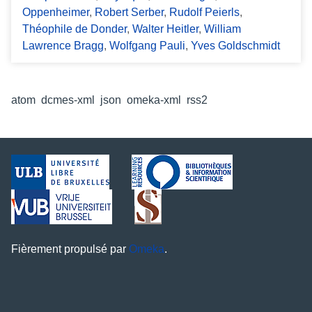
Oppenheimer
,
Robert Serber
,
Rudolf Peierls
,
Théophile de Donder
,
Walter Heitler
,
William
Lawrence Bragg
,
Wolfgang Pauli
,
Yves Goldschmidt
Formats de sortie
atom
,
dcmes-xml
,
json
,
omeka-xml
,
rss2
Fièrement propulsé par
Omeka
.