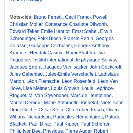
Mots-clés:
Bruno Ferretti
,
Cecil Franck Powell
,
Christian Moller
,
Constance Charlotte Dilworth
,
Edward Teller
,
Emile Henriot
,
Ernst Stahel
,
Erwin
Schrödinger
,
Félix Bloch
,
Francis Perrin
,
Georges
Balasse
,
Giuseppe Occhialini
,
Hendrik Anthony
Kramers
,
Hendrik Casimir
,
Homi Bhabha
,
Ilya
Prigogine
,
Institut international de physique Solvay
,
Jacques Errera
,
Jacques Van Isacker
,
John Cockcroft
,
Jules Geheniau
,
Jules-Emile Verschaffelt
,
Ladislaus
Marton
,
Léon Flamache
,
Léon Rosenfeld
,
Léon Van
Hove
,
Lise Meitner
,
Louis Groven
,
Louis Leprince-
Ringuet
,
M. Van Styvendael
,
Marc de Hemptinne
,
Marcel Demeur
,
Marie-Antoinette Tonnelat
,
Niels Bohr
,
Omer Goche
,
Oskar Klein
,
Otto Robert Frisch
,
Owen
Willans Richardson
,
Particules élémentaires
,
Patrick
Blackett
,
Paul Dirac
,
Paul Kipper
,
Paul Scherrer
,
Philip Ivor Dee
,
Physique
,
Pierre Auger
,
Robert