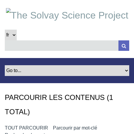
P
a
s
s
e
r
a
u
c
o
n
t
e
PARCOURIR LES CONTENUS (1
n
u
TOTAL)
p
r
i
TOUT PARCOURIR
Parcourir par mot-clé
n