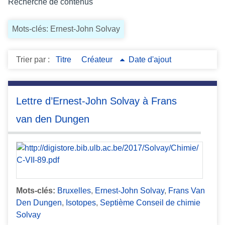
Recherche de contenus
c
i
Mots-clés: Ernest-John Solvay
p
a
l
Trier par :
Titre
Créateur
Date d'ajout
Lettre d’Ernest-John Solvay à Frans
van den Dungen
Mots-clés:
Bruxelles
,
Ernest-John Solvay
,
Frans Van
Den Dungen
,
Isotopes
,
Septième Conseil de chimie
Solvay