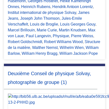
Hasenohrl
,
Georges Hostelet
,
Heike Kamerlingh
Onnes
,
Heinrich Rubens
,
Hendrik Antoon Lorentz
,
Institut international de physique Solvay
,
James
Jeans
,
Joseph John Thomson
,
Jules-Emile
Verschaffelt
,
Louis de Broglie
,
Louis Georges Gouy
,
Marcel Brillouin
,
Marie Curie
,
Martin Knudsen
,
Max
von Laue
,
Paul Langevin
,
Physique
,
Pierre Weiss
,
Robert Goldschmidt
,
Robert Williams Wood
,
Structure
de la matière
,
Walther Nernst
,
Wilhelm Wien
,
William
Barlow
,
William Henry Bragg
,
William Jackson Pope
Deuxième Conseil de physique Solvay,
photographie de groupe (1)