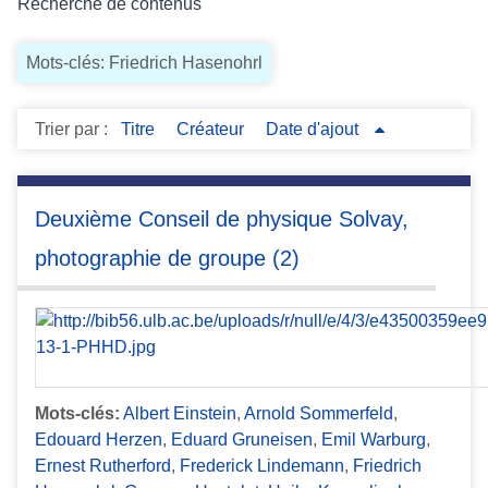
Recherche de contenus
c
i
Mots-clés: Friedrich Hasenohrl
p
a
l
Trier par :
Titre
Créateur
Date d'ajout
Deuxième Conseil de physique Solvay,
photographie de groupe (2)
Mots-clés:
Albert Einstein
,
Arnold Sommerfeld
,
Edouard Herzen
,
Eduard Gruneisen
,
Emil Warburg
,
Ernest Rutherford
,
Frederick Lindemann
,
Friedrich