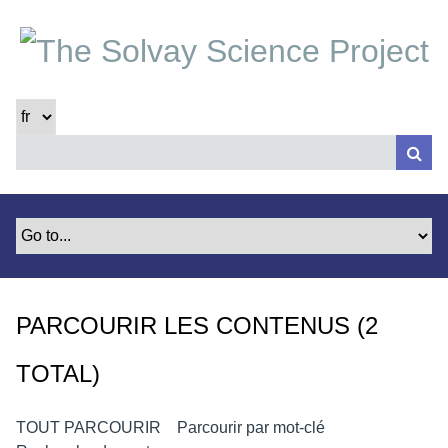
P
a
s
s
e
r
a
u
c
o
n
t
e
PARCOURIR LES CONTENUS (2
n
u
TOTAL)
p
r
i
TOUT PARCOURIR
Parcourir par mot-clé
n