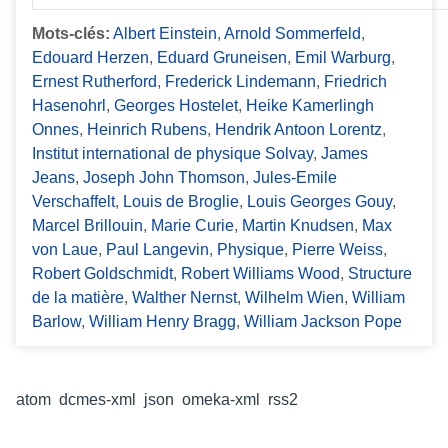
Mots-clés:
Albert Einstein
,
Arnold Sommerfeld
,
Edouard Herzen
,
Eduard Gruneisen
,
Emil Warburg
,
Ernest Rutherford
,
Frederick Lindemann
,
Friedrich
Hasenohrl
,
Georges Hostelet
,
Heike Kamerlingh
Onnes
,
Heinrich Rubens
,
Hendrik Antoon Lorentz
,
Institut international de physique Solvay
,
James
Jeans
,
Joseph John Thomson
,
Jules-Emile
Verschaffelt
,
Louis de Broglie
,
Louis Georges Gouy
,
Marcel Brillouin
,
Marie Curie
,
Martin Knudsen
,
Max
von Laue
,
Paul Langevin
,
Physique
,
Pierre Weiss
,
Robert Goldschmidt
,
Robert Williams Wood
,
Structure
de la matière
,
Walther Nernst
,
Wilhelm Wien
,
William
Barlow
,
William Henry Bragg
,
William Jackson Pope
Formats de sortie
atom
,
dcmes-xml
,
json
,
omeka-xml
,
rss2