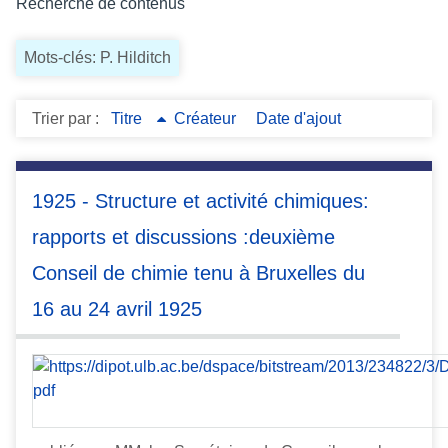
Recherche de contenus
c
i
Mots-clés: P. Hilditch
p
a
l
Trier par :
Titre
Créateur
Date d'ajout
1925 - Structure et activité chimiques:
rapports et discussions :deuxième
Conseil de chimie tenu à Bruxelles du
16 au 24 avril 1925