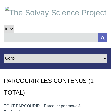
P
a
s
s
e
r
a
u
c
o
n
t
e
PARCOURIR LES CONTENUS (1
n
u
TOTAL)
p
r
i
TOUT PARCOURIR
Parcourir par mot-clé
n