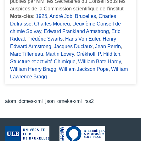
publiés par MM. les Secrétaires du Conseil sous les
auspices de la Commission scientifique de l'institut
Mots-clés:
1925
,
André Job
,
Bruxelles
,
Charles
Dufraisse
,
Charles Moureu
,
Deuxième Conseil de
chimie Solvay
,
Edward Frankland Armstrong
,
Eric
Rideal
,
Frédéric Swarts
,
Hans Von Euler
,
Henry
Edward Armstrong
,
Jacques Duclaux
,
Jean Perrin
,
Marc Tiffeneau
,
Martin Lowry
,
Orékhoff
,
P. Hilditch
,
Structure et activité Chimique
,
William Bate Hardy
,
William Henry Bragg
,
William Jackson Pope
,
William
Lawrence Bragg
Formats de sortie
atom
,
dcmes-xml
,
json
,
omeka-xml
,
rss2