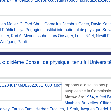
tian Moller
,
Clifford Shull
,
Cornelius Jacobus Gorter
,
David Keit
t Fröhlich
,
Ilya Prigogine
,
Institut international de physique Solv
ssner
,
Kurt A. Mendelssohn
,
Lars Onsager
,
Louis Néel
,
Nevill F.
Wolfgang Pauli
x: dixième Conseil de physique, tenu à l'Universit
rapports et discussions pu
auspices de la Commission 
Mots-clés:
1954
,
Alfred B
Matthias
,
Bruxelles
,
Cliffo
olvay
,
Fausto Fumi
,
Herbert Fröhlich
,
J. Smit
,
Jacques Friedel
,