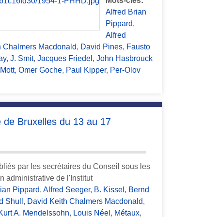
Mots-clés:
Alfred Brian
Pippard
,
Alfred
h Chalmers Macdonald
,
David Pines
,
Fausto
ay
,
J. Smit
,
Jacques Friedel
,
John Hasbrouck
 Mott
,
Omer Goche
,
Paul Kipper
,
Per-Olov
é de Bruxelles du 13 au 17
bliés par les secrétaires du Conseil sous les
administrative de l'Institut
rian Pippard
,
Alfred Seeger
,
B. Kissel
,
Bernd
rd Shull
,
David Keith Chalmers Macdonald
,
Kurt A. Mendelssohn
,
Louis Néel
,
Métaux
,