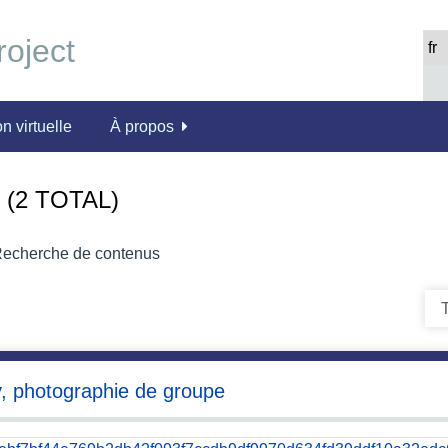
n virtuelle
À propos
(2 TOTAL)
echerche de contenus
T
y, photographie de groupe