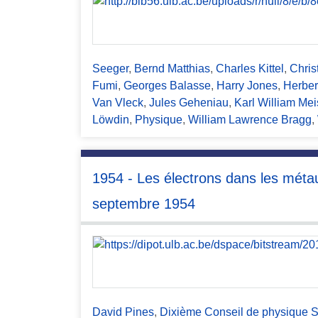
c
i
p
a
Seeger
,
Bernd Matthias
,
Charles Kittel
,
Chris
l
Fumi
,
Georges Balasse
,
Harry Jones
,
Herber
Van Vleck
,
Jules Geheniau
,
Karl William Mei
Löwdin
,
Physique
,
William Lawrence Bragg
,
1954 - Les électrons dans les métau
septembre 1954
David Pines
,
Dixième Conseil de physique S