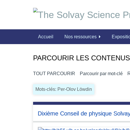
P
a
s
s
e
Accueil
Nos ressources
Expositio
r
a
u
PARCOURIR LES CONTENUS 
c
o
n
TOUT PARCOURIR
Parcourir par mot-clé
R
t
e
Mots-clés: Per-Olov Löwdin
n
u
p
Dixième Conseil de physique Solva
r
i
n