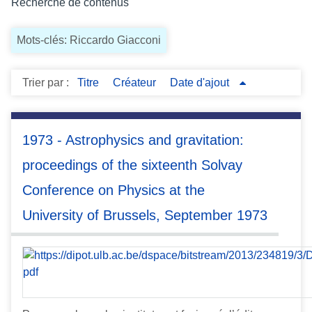
Recherche de contenus
c
i
Mots-clés: Riccardo Giacconi
p
a
l
Trier par :
Titre
Créateur
Date d'ajout
1973 - Astrophysics and gravitation:
proceedings of the sixteenth Solvay
Conference on Physics at the
University of Brussels, September 1973