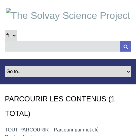
P
a
s
s
e
r
a
u
c
o
n
t
e
PARCOURIR LES CONTENUS (1
n
u
TOTAL)
p
r
i
TOUT PARCOURIR
Parcourir par mot-clé
n