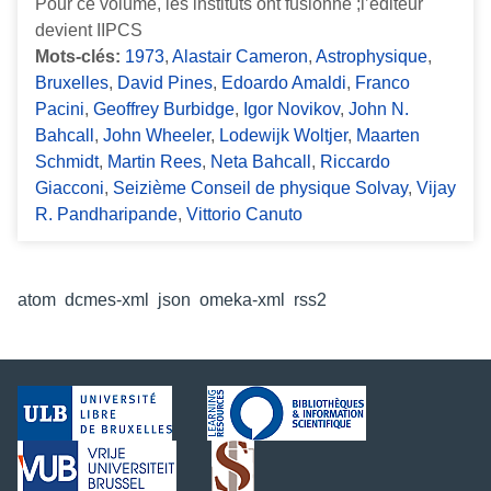
Pour ce volume, les instituts ont fusionné ;l’éditeur
devient IIPCS
Mots-clés:
1973
,
Alastair Cameron
,
Astrophysique
,
Bruxelles
,
David Pines
,
Edoardo Amaldi
,
Franco
Pacini
,
Geoffrey Burbidge
,
Igor Novikov
,
John N.
Bahcall
,
John Wheeler
,
Lodewijk Woltjer
,
Maarten
Schmidt
,
Martin Rees
,
Neta Bahcall
,
Riccardo
Giacconi
,
Seizième Conseil de physique Solvay
,
Vijay
R. Pandharipande
,
Vittorio Canuto
Formats de sortie
atom
,
dcmes-xml
,
json
,
omeka-xml
,
rss2