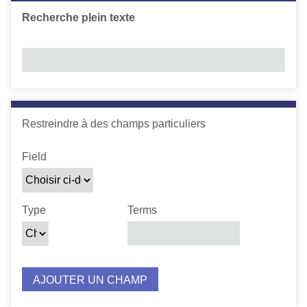
c
Recherche plein texte
i
p
a
l
Number of rows in "Restreindre à des champs particuliers"
Restreindre à des champs particuliers
Zone de recherche
Type de recherche
Termes recherchés
Jointure de requête
Field
Type
Terms
AJOUTER UN CHAMP