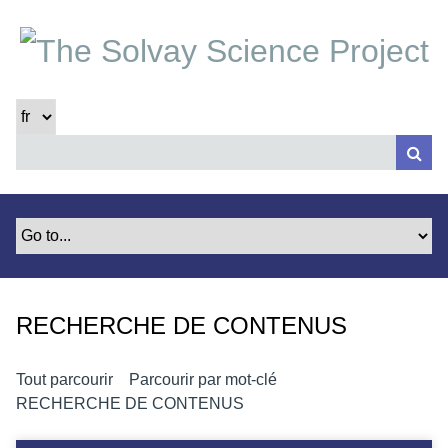
P
a
s
s
e
r
a
u
c
o
n
t
e
RECHERCHE DE CONTENUS
n
u
p
Tout parcourir
Parcourir par mot-clé
r
RECHERCHE DE CONTENUS
i
n