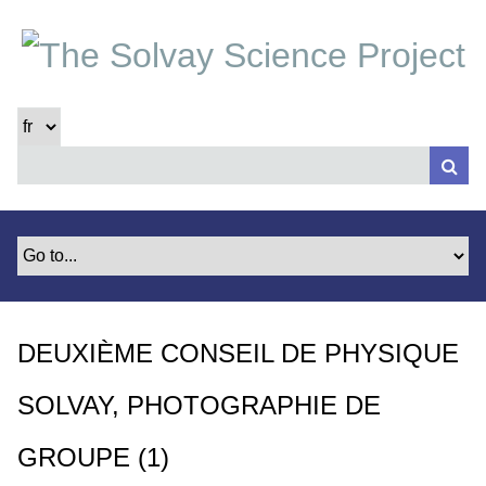
P
a
s
s
e
r
a
u
c
o
n
t
e
DEUXIÈME CONSEIL DE PHYSIQUE
n
u
SOLVAY, PHOTOGRAPHIE DE
p
r
GROUPE (1)
i
n