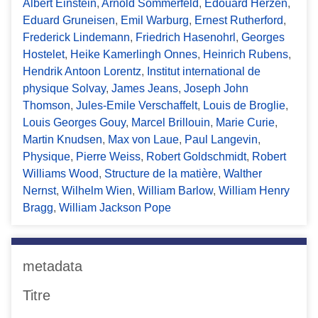
Albert Einstein
,
Arnold Sommerfeld
,
Edouard Herzen
,
Eduard Gruneisen
,
Emil Warburg
,
Ernest Rutherford
,
Frederick Lindemann
,
Friedrich Hasenohrl
,
Georges
Hostelet
,
Heike Kamerlingh Onnes
,
Heinrich Rubens
,
Hendrik Antoon Lorentz
,
Institut international de
physique Solvay
,
James Jeans
,
Joseph John
Thomson
,
Jules-Emile Verschaffelt
,
Louis de Broglie
,
Louis Georges Gouy
,
Marcel Brillouin
,
Marie Curie
,
Martin Knudsen
,
Max von Laue
,
Paul Langevin
,
Physique
,
Pierre Weiss
,
Robert Goldschmidt
,
Robert
Williams Wood
,
Structure de la matière
,
Walther
Nernst
,
Wilhelm Wien
,
William Barlow
,
William Henry
Bragg
,
William Jackson Pope
metadata
Titre