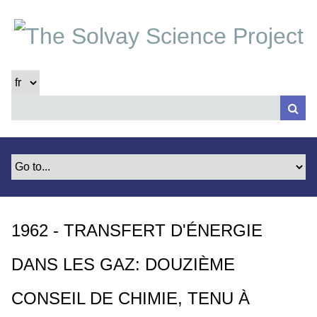
P
a
s
s
e
r
a
u
c
o
n
t
e
1962 - TRANSFERT D'ÉNERGIE
n
u
DANS LES GAZ: DOUZIÈME
p
r
CONSEIL DE CHIMIE, TENU À
i
n