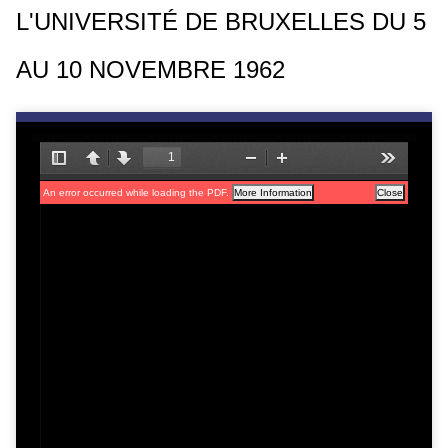
L'UNIVERSITÉ DE BRUXELLES DU 5
c
i
AU 10 NOVEMBRE 1962
p
a
l