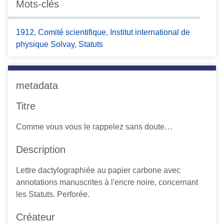
Mots-clés
c
i
1912
,
Comité scientifique
,
Institut international de
p
physique Solvay
,
Statuts
a
l
metadata
Titre
Comme vous vous le rappelez sans doute…
Description
Lettre dactylographiée au papier carbone avec
annotations manuscrites à l'encre noire, concernant
les Statuts. Perforée.
Créateur