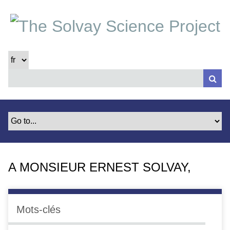
P
a
s
s
e
r
a
u
c
o
n
t
e
A MONSIEUR ERNEST SOLVAY,
n
u
p
r
Mots-clés
i
n