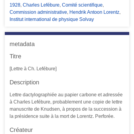
1928
,
Charles Lefébure
,
Comité scientifique
,
c
Commission administrative
,
Hendrik Antoon Lorentz
,
i
Institut international de physique Solvay
p
a
l
metadata
Titre
[Lettre à Ch. Lefébure]
Description
Lettre dactylographiée au papier carbone et adressée
à Charles Lefébure, probablement une copie de lettre
manuscrite de Knudsen, à propos de la succession à
la présidence suite à la mort de Lorentz. Perforée.
Créateur