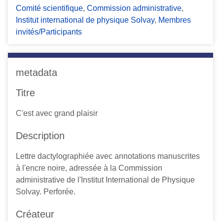
Comité scientifique
,
Commission administrative
,
c
Institut international de physique Solvay
,
Membres
i
invités/Participants
p
a
l
metadata
Titre
C'est avec grand plaisir
Description
Lettre dactylographiée avec annotations manuscrites
à l'encre noire, adressée à la Commission
administrative de l'Institut International de Physique
Solvay. Perforée.
Créateur