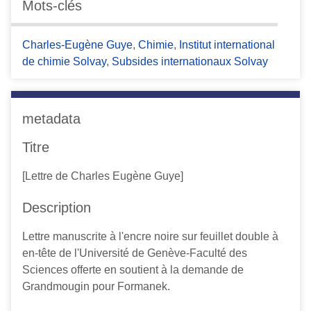
Mots-clés
c
i
Charles-Eugène Guye
,
Chimie
,
Institut international
p
de chimie Solvay
,
Subsides internationaux Solvay
a
l
metadata
Titre
[Lettre de Charles Eugène Guye]
Description
Lettre manuscrite à l'encre noire sur feuillet double à
en-tête de l'Université de Genève-Faculté des
Sciences offerte en soutient à la demande de
Grandmougin pour Formanek.