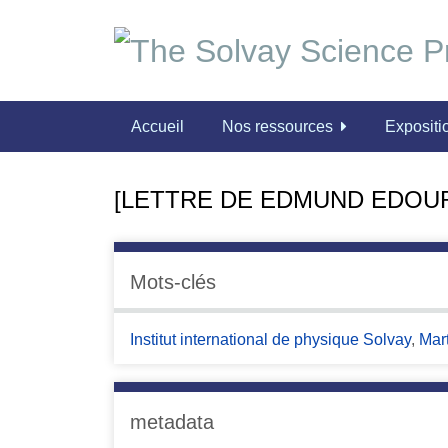
P
a
s
s
e
Accueil
Nos ressources
Expositio
r
a
u
[LETTRE DE EDMUND EDOUR
c
o
n
t
Mots-clés
e
n
Institut international de physique Solvay
,
Mar
u
p
r
i
metadata
n