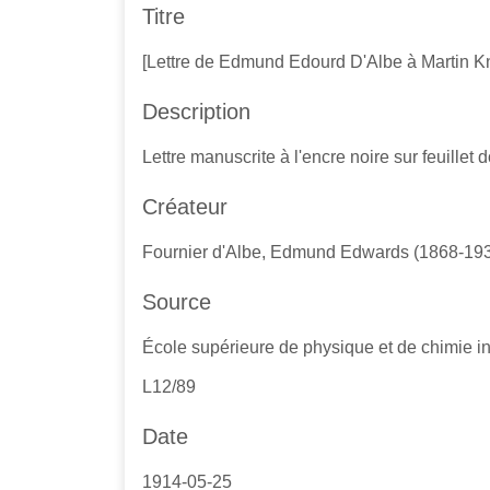
Titre
c
i
[Lettre de Edmund Edourd D'Albe à Martin K
p
a
Description
l
Lettre manuscrite à l'encre noire sur feuillet
Créateur
Fournier d'Albe, Edmund Edwards (1868-19
Source
École supérieure de physique et de chimie ind
L12/89
Date
1914-05-25