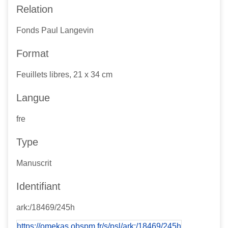
Relation
Fonds Paul Langevin
Format
Feuillets libres, 21 x 34 cm
Langue
fre
Type
Manuscrit
Identifiant
ark:/18469/245h
https://omekas.obspm.fr/s/psl/ark:/18469/245h