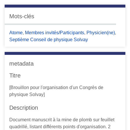
c
i
Mots-clés
p
a
Atome
,
Membres invités/Participants
,
Physicien(ne)
,
l
Septième Conseil de physique Solvay
metadata
Titre
[Brouillon pour l'organisation d'un Congrès de
physique Solvay]
Description
Document manuscrit à la mine de plomb sur feuillet
quadrillé, listant différents points d'organisation. 2