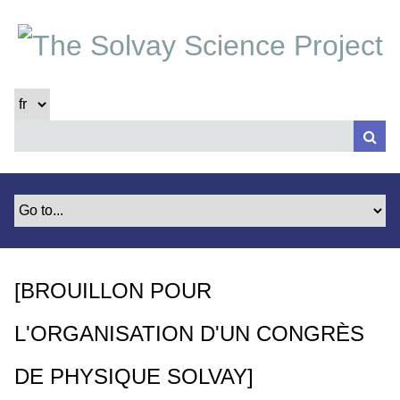
P
a
s
s
e
r
a
u
c
o
n
t
e
[BROUILLON POUR
n
u
L'ORGANISATION D'UN CONGRÈS
p
r
DE PHYSIQUE SOLVAY]
i
n