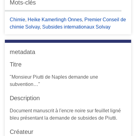
Mots-clés
c
i
Chimie
,
Heike Kamerlingh Onnes
,
Premier Conseil de
p
chimie Solvay
,
Subsides internationaux Solvay
a
l
metadata
Titre
"Monsieur Piutti de Naples demande une
subvention…"
Description
Document manuscrit à l'encre noire sur feuillet ligné
bleu présentant la demande de subsides de Piutti.
Créateur