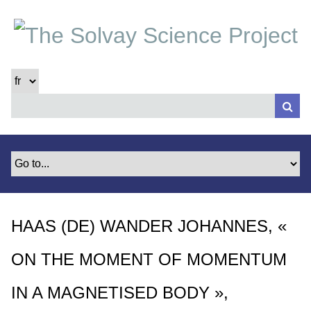
P
a
s
s
e
r
a
u
c
o
n
t
e
HAAS (DE) WANDER JOHANNES, «
n
u
ON THE MOMENT OF MOMENTUM
p
r
IN A MAGNETISED BODY »,
i
n