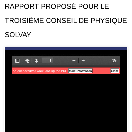
RAPPORT PROPOSÉ POUR LE
c
i
TROISIÈME CONSEIL DE PHYSIQUE
p
a
SOLVAY
l