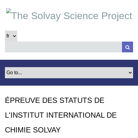
P
a
s
s
e
r
a
u
c
o
n
t
e
ÉPREUVE DES STATUTS DE
n
u
L'INSTITUT INTERNATIONAL DE
p
r
CHIMIE SOLVAY
i
n