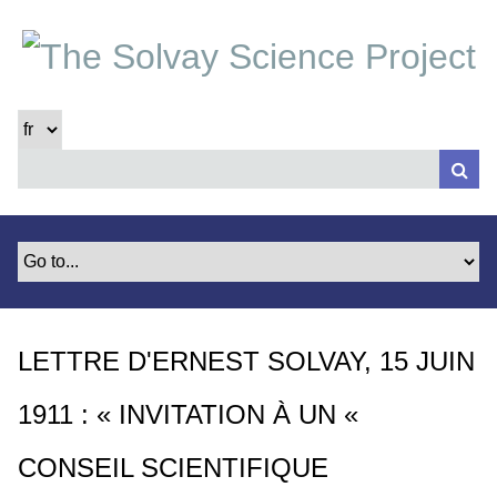
P
a
s
s
e
r
a
u
c
o
n
t
e
LETTRE D'ERNEST SOLVAY, 15 JUIN
n
u
1911 : « INVITATION À UN «
p
r
CONSEIL SCIENTIFIQUE
i
n