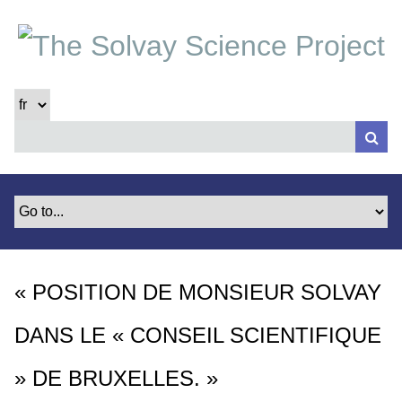
P
a
s
s
e
r
a
u
c
o
n
t
e
« POSITION DE MONSIEUR SOLVAY
n
u
DANS LE « CONSEIL SCIENTIFIQUE
p
r
» DE BRUXELLES. »
i
n