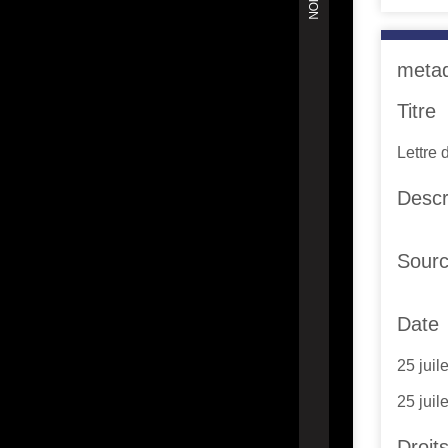
meta
Titre
Lettre 
Descr
Sour
Date
25 juil
25 juil
Droit