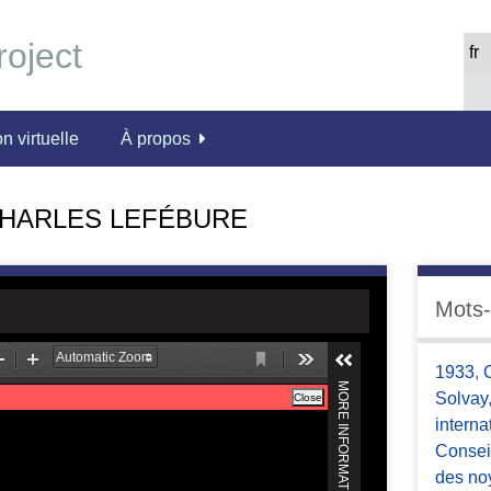
n virtuelle
À propos
CHARLES LEFÉBURE
Mots-
1933
,
Solvay
interna
Consei
des no