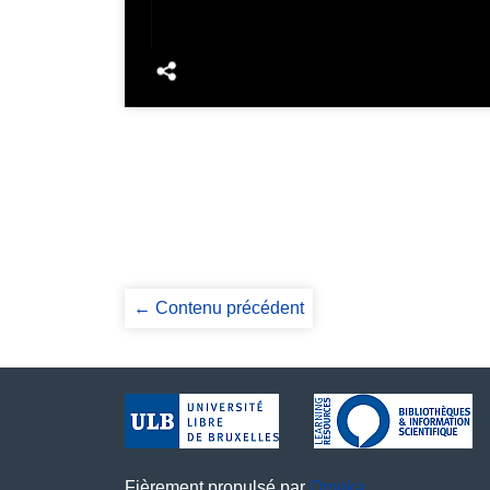
← Contenu précédent
Fièrement propulsé par
Omeka
.