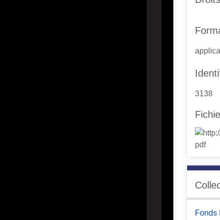
Form
applica
Identi
3138
Fichi
Colle
Fonds 