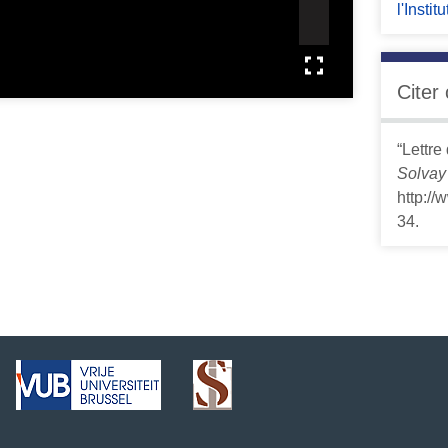
l'Insti
Citer
“Lettre
Solvay
http:/
34
.