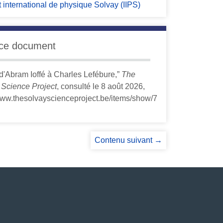
tut international de physique Solvay (IIPS)
 ce document
 d'Abram Ioffé à Charles Lefébure,”
The
 Science Project
, consulté le 8 août 2026,
/www.thesolvayscienceproject.be/items/show/7
Contenu suivant →