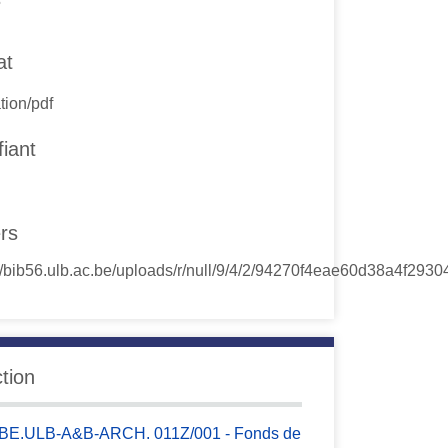
at
tion/pdf
fiant
ers
ction
BE.ULB-A&B-ARCH. 011Z/001 - Fonds de