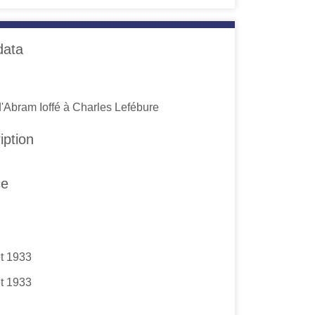
data
d'Abram Ioffé à Charles Lefébure
iption
ce
et 1933
et 1933
s