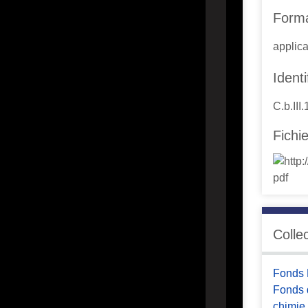
Form
applica
Identi
C.b.III
Fichi
Colle
Fonds 
Fonds d
chimie