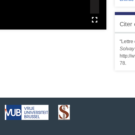
Citer
“Lettre
Solvay
http:/
78
.