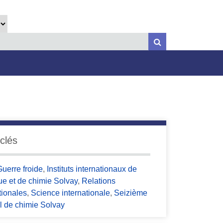
clés
Guerre froide
,
Instituts internationaux de
ue et de chimie Solvay
,
Relations
tionales
,
Science internationale
,
Seizième
l de chimie Solvay