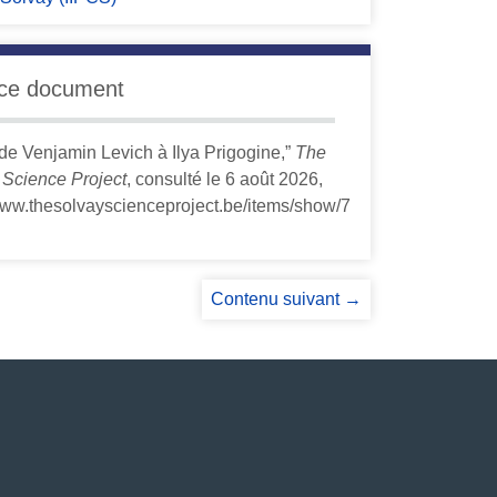
 ce document
 de Venjamin Levich à Ilya Prigogine,”
The
 Science Project
, consulté le 6 août 2026,
/www.thesolvayscienceproject.be/items/show/7
Contenu suivant →