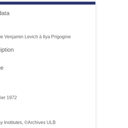
data
de Venjamin Levich à Ilya Prigogine
iption
ce
vier 1972
s
y Institutes, ©Archives ULB