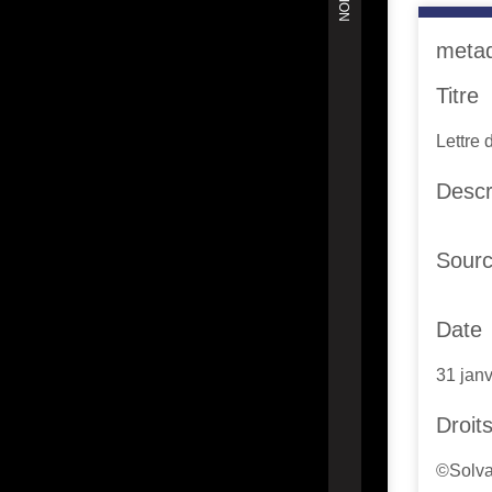
meta
Titre
Lettre 
Descr
Sour
Date
31 jan
Droit
©Solva