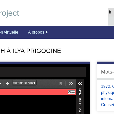
n virtuelle
À propos
H À ILYA PRIGOGINE
Mots-
1972
,
physiq
interna
Consei