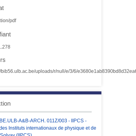
at
tion/pdf
fiant
.1.278
ers
ction
BE.ULB-A&B-ARCH. 011Z/003 - IIPCS -
es Instituts internationaux de physique et de
 Solvay (IIPCS)