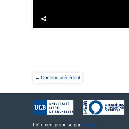
← Contenu précédent
Fièrement propulsé par
Omeka
.