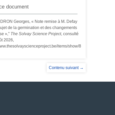
 ce document
RON Georges, « Note remise à M. Defay
sujet de la germination et des changements
se »,”
The Solvay Science Project
, consulté
ût 2026,
/www.thesolvayscienceproject.be/items/show/8
Contenu suivant →