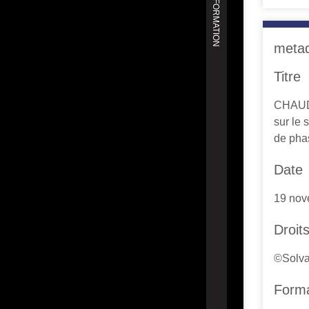
meta
Titre
CHAUDR
sur le 
de pha
Date
19 nov
Droit
©Solva
Form