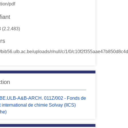
tion/pdf
fiant
3 (2.2.483)
ers
ction
BE.ULB-A&B-ARCH. 011Z/002 - Fonds de
tut international de chimie Solvay (IICS)
he)