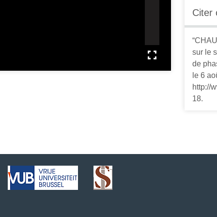
Citer
“CHAUD
sur le 
de pha
le 6 ao
http:/
18
.