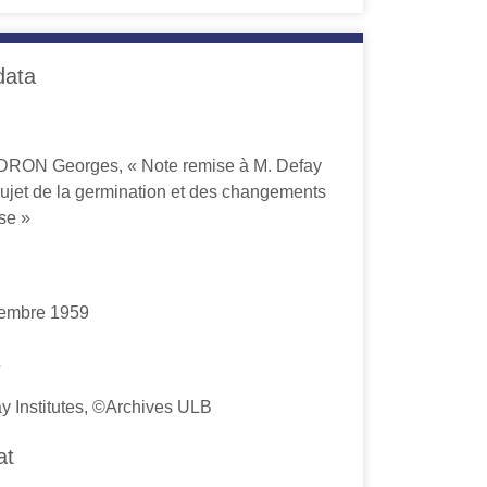
data
ON Georges, « Note remise à M. Defay
sujet de la germination et des changements
se »
embre 1959
s
y Institutes, ©Archives ULB
at