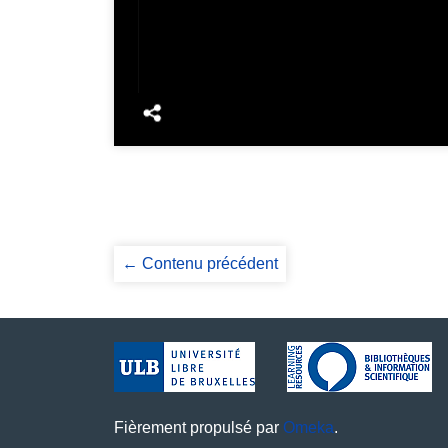
← Contenu précédent
Fièrement propulsé par
Omeka
.