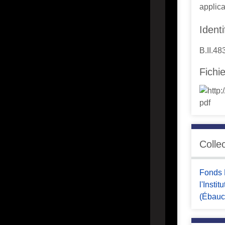
applica
Identi
B.II.48
Fichi
Colle
Fonds 
l'Insti
(Ébauc