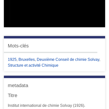
Mots-clés
1925
,
Bruxelles
,
Deuxième Conseil de chimie Solvay
,
Structure et activité Chimique
metadata
Titre
Institut international de chimie Solvay (1926).