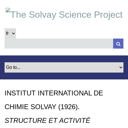
P
a
s
s
e
r
a
u
c
o
n
t
e
INSTITUT INTERNATIONAL DE
n
u
CHIMIE SOLVAY (1926).
p
r
STRUCTURE ET ACTIVITÉ
i
n