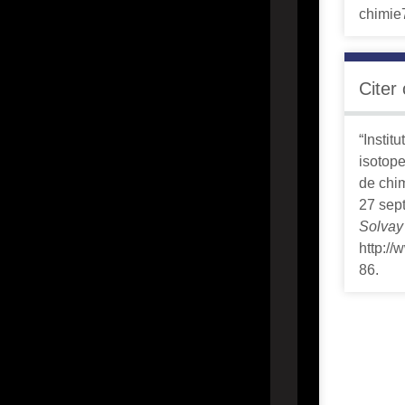
Citer
“Instit
isotope
de chim
27 sep
Solvay
http:/
86
.