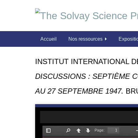
P
a
s
s
e
Accueil
Nos ressources
Expositio
r
a
u
INSTITUT INTERNATIONAL DE
c
o
DISCUSSIONS : SEPTIÈME C
n
t
AU 27 SEPTEMBRE 1947.
BRU
e
n
u
p
r
i
n