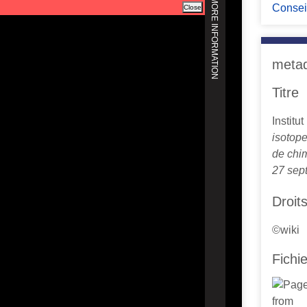
Consei
meta
Titre
Institu
isotope
de chim
27 sep
Droit
©wiki
Fichi