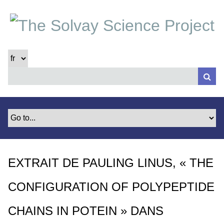
P
a
s
s
e
r
a
u
c
o
n
t
e
EXTRAIT DE PAULING LINUS, « THE
n
u
CONFIGURATION OF POLYPEPTIDE
p
r
CHAINS IN POTEIN » DANS
i
n