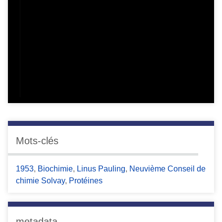
Mots-clés
1953
,
Biochimie
,
Linus Pauling
,
Neuvième Conseil de
chimie Solvay
,
Protéines
metadata