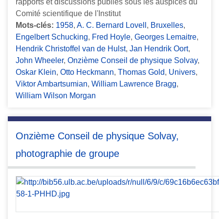
rapports et discussions publiés sous les auspices du
Comité scientifique de l'Institut
Mots-clés:
1958
,
A. C. Bernard Lovell
,
Bruxelles
,
Engelbert Schucking
,
Fred Hoyle
,
Georges Lemaitre
,
Hendrik Christoffel van de Hulst
,
Jan Hendrik Oort
,
John Wheeler
,
Onzième Conseil de physique Solvay
,
Oskar Klein
,
Otto Heckmann
,
Thomas Gold
,
Univers
,
Viktor Ambartsumian
,
William Lawrence Bragg
,
William Wilson Morgan
Onzième Conseil de physique Solvay,
photographie de groupe