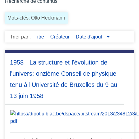
Recherche de contenus
c
i
Mots-clés: Otto Heckmann
p
a
l
Trier par :
Titre
Créateur
Date d'ajout
1958 - La structure et l'évolution de
l'univers: onzième Conseil de physique
tenu à l'Université de Bruxelles du 9 au
13 juin 1958