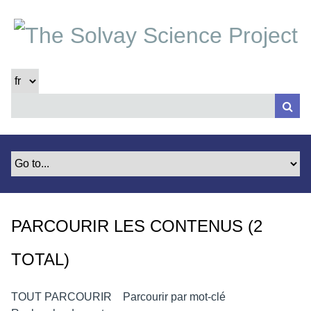
P
a
s
s
e
r
a
u
c
o
n
t
e
PARCOURIR LES CONTENUS (2
n
u
TOTAL)
p
r
i
TOUT PARCOURIR
Parcourir par mot-clé
n