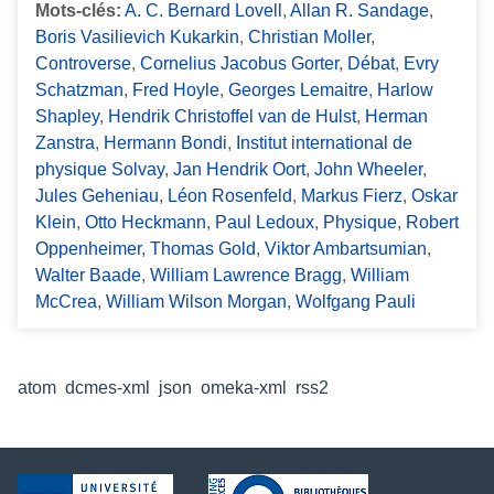
Mots-clés:
A. C. Bernard Lovell
,
Allan R. Sandage
,
Boris Vasilievich Kukarkin
,
Christian Moller
,
Controverse
,
Cornelius Jacobus Gorter
,
Débat
,
Evry
Schatzman
,
Fred Hoyle
,
Georges Lemaitre
,
Harlow
Shapley
,
Hendrik Christoffel van de Hulst
,
Herman
Zanstra
,
Hermann Bondi
,
Institut international de
physique Solvay
,
Jan Hendrik Oort
,
John Wheeler
,
Jules Geheniau
,
Léon Rosenfeld
,
Markus Fierz
,
Oskar
Klein
,
Otto Heckmann
,
Paul Ledoux
,
Physique
,
Robert
Oppenheimer
,
Thomas Gold
,
Viktor Ambartsumian
,
Walter Baade
,
William Lawrence Bragg
,
William
McCrea
,
William Wilson Morgan
,
Wolfgang Pauli
Formats de sortie
atom
,
dcmes-xml
,
json
,
omeka-xml
,
rss2