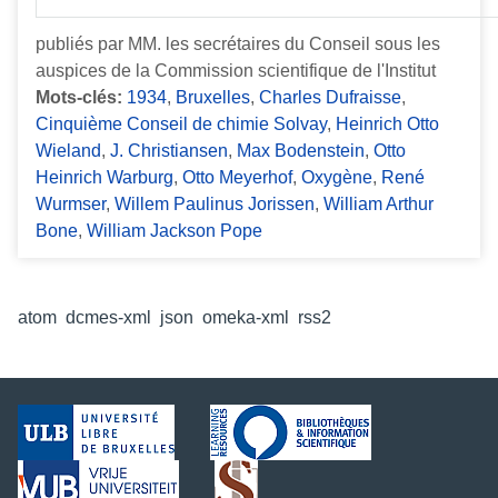
publiés par MM. les secrétaires du Conseil sous les
auspices de la Commission scientifique de l'Institut
Mots-clés:
1934
,
Bruxelles
,
Charles Dufraisse
,
Cinquième Conseil de chimie Solvay
,
Heinrich Otto
Wieland
,
J. Christiansen
,
Max Bodenstein
,
Otto
Heinrich Warburg
,
Otto Meyerhof
,
Oxygène
,
René
Wurmser
,
Willem Paulinus Jorissen
,
William Arthur
Bone
,
William Jackson Pope
Formats de sortie
atom
,
dcmes-xml
,
json
,
omeka-xml
,
rss2