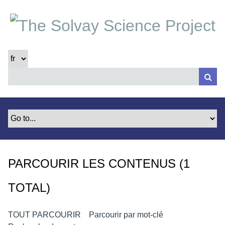
P
a
s
s
e
r
a
u
c
o
n
t
e
PARCOURIR LES CONTENUS (1
n
u
TOTAL)
p
r
i
TOUT PARCOURIR
Parcourir par mot-clé
n