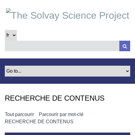
P
a
s
s
e
r
a
u
c
o
n
t
e
RECHERCHE DE CONTENUS
n
u
p
Tout parcourir
Parcourir par mot-clé
r
RECHERCHE DE CONTENUS
i
n