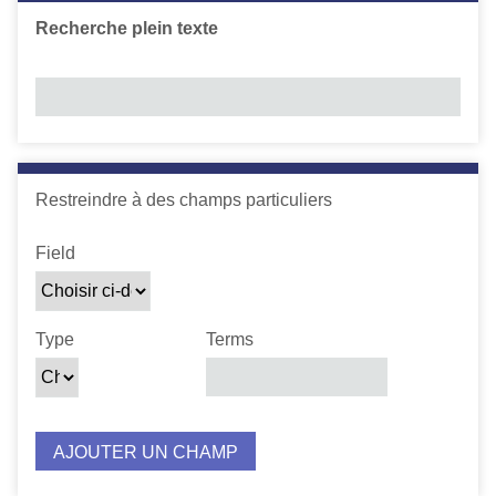
c
Recherche plein texte
i
p
a
l
Number of rows in "Restreindre à des champs particuliers"
Restreindre à des champs particuliers
Zone de recherche
Type de recherche
Termes recherchés
Jointure de requête
Field
Type
Terms
AJOUTER UN CHAMP