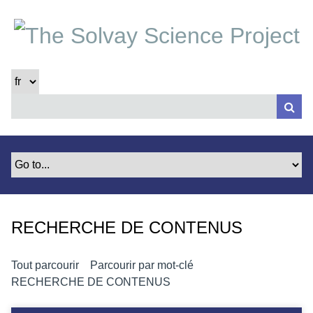
P
a
s
s
e
r
a
u
c
o
n
t
e
RECHERCHE DE CONTENUS
n
u
p
Tout parcourir
Parcourir par mot-clé
r
RECHERCHE DE CONTENUS
i
n