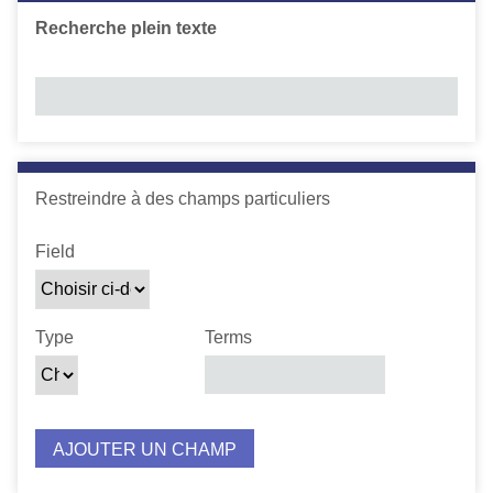
c
Recherche plein texte
i
p
a
l
Number of rows in "Restreindre à des champs particuliers"
Restreindre à des champs particuliers
Zone de recherche
Type de recherche
Termes recherchés
Jointure de requête
Field
Type
Terms
AJOUTER UN CHAMP