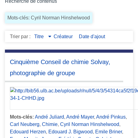
Recherche de contenus
c
i
Mots-clés: Cyril Norman Hinshelwood
p
a
l
Trier par :
Titre
Créateur
Date d'ajout
Cinquième Conseil de chimie Solvay,
photographie de groupe
Mots-clés:
André Juliard
,
André Mayer
,
André Pinkus
,
Carl Neuberg
,
Chimie
,
Cyril Norman Hinshelwood
,
Edouard Herzen
,
Edouard J. Bigwood
,
Emile Briner
,