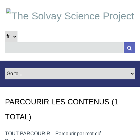
P
a
s
s
e
r
a
u
c
o
n
t
e
PARCOURIR LES CONTENUS (1
n
u
TOTAL)
p
r
i
TOUT PARCOURIR
Parcourir par mot-clé
n