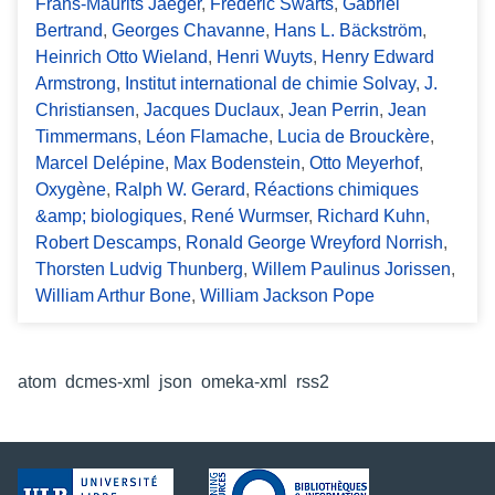
Frans-Maurits Jaeger
,
Frédéric Swarts
,
Gabriel
Bertrand
,
Georges Chavanne
,
Hans L. Bäckström
,
Heinrich Otto Wieland
,
Henri Wuyts
,
Henry Edward
Armstrong
,
Institut international de chimie Solvay
,
J.
Christiansen
,
Jacques Duclaux
,
Jean Perrin
,
Jean
Timmermans
,
Léon Flamache
,
Lucia de Brouckère
,
Marcel Delépine
,
Max Bodenstein
,
Otto Meyerhof
,
Oxygène
,
Ralph W. Gerard
,
Réactions chimiques
&amp; biologiques
,
René Wurmser
,
Richard Kuhn
,
Robert Descamps
,
Ronald George Wreyford Norrish
,
Thorsten Ludvig Thunberg
,
Willem Paulinus Jorissen
,
William Arthur Bone
,
William Jackson Pope
Formats de sortie
atom
,
dcmes-xml
,
json
,
omeka-xml
,
rss2