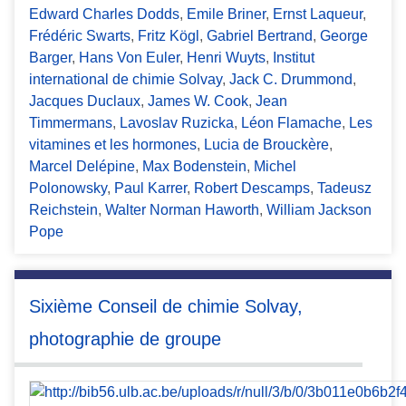
Edward Charles Dodds
,
Emile Briner
,
Ernst Laqueur
,
Frédéric Swarts
,
Fritz Kögl
,
Gabriel Bertrand
,
George
Barger
,
Hans Von Euler
,
Henri Wuyts
,
Institut
international de chimie Solvay
,
Jack C. Drummond
,
Jacques Duclaux
,
James W. Cook
,
Jean
Timmermans
,
Lavoslav Ruzicka
,
Léon Flamache
,
Les
vitamines et les hormones
,
Lucia de Brouckère
,
Marcel Delépine
,
Max Bodenstein
,
Michel
Polonowsky
,
Paul Karrer
,
Robert Descamps
,
Tadeusz
Reichstein
,
Walter Norman Haworth
,
William Jackson
Pope
Sixième Conseil de chimie Solvay,
photographie de groupe