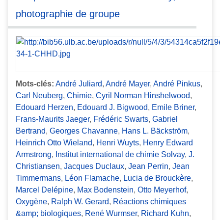
photographie de groupe
Mots-clés:
André Juliard
,
André Mayer
,
André Pinkus
,
Carl Neuberg
,
Chimie
,
Cyril Norman Hinshelwood
,
Edouard Herzen
,
Edouard J. Bigwood
,
Emile Briner
,
Frans-Maurits Jaeger
,
Frédéric Swarts
,
Gabriel
Bertrand
,
Georges Chavanne
,
Hans L. Bäckström
,
Heinrich Otto Wieland
,
Henri Wuyts
,
Henry Edward
Armstrong
,
Institut international de chimie Solvay
,
J.
Christiansen
,
Jacques Duclaux
,
Jean Perrin
,
Jean
Timmermans
,
Léon Flamache
,
Lucia de Brouckère
,
Marcel Delépine
,
Max Bodenstein
,
Otto Meyerhof
,
Oxygène
,
Ralph W. Gerard
,
Réactions chimiques
&amp; biologiques
,
René Wurmser
,
Richard Kuhn
,