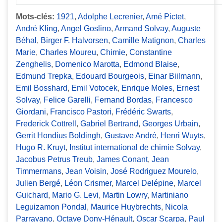
Mots-clés:
1921
,
Adolphe Lecrenier
,
Amé Pictet
,
André Kling
,
Angel Goslino
,
Armand Solvay
,
Auguste
Béhal
,
Birger F. Halvorsen
,
Camille Matignon
,
Charles
Marie
,
Charles Moureu
,
Chimie
,
Constantine
Zenghelis
,
Domenico Marotta
,
Edmond Blaise
,
Edmund Trepka
,
Edouard Bourgeois
,
Einar Biilmann
,
Emil Bosshard
,
Emil Votocek
,
Enrique Moles
,
Ernest
Solvay
,
Felice Garelli
,
Fernand Bordas
,
Francesco
Giordani
,
Francisco Pastori
,
Frédéric Swarts
,
Frederick Cottrell
,
Gabriel Bertrand
,
Georges Urbain
,
Gerrit Hondius Boldingh
,
Gustave André
,
Henri Wuyts
,
Hugo R. Kruyt
,
Institut international de chimie Solvay
,
Jacobus Petrus Treub
,
James Conant
,
Jean
Timmermans
,
Jean Voisin
,
José Rodriguez Mourelo
,
Julien Bergé
,
Léon Crismer
,
Marcel Delépine
,
Marcel
Guichard
,
Mario G. Levi
,
Martin Lowry
,
Martiniano
Leguizamon Pondal
,
Maurice Huybrechts
,
Nicola
Parravano
,
Octave Dony-Hénault
,
Oscar Scarpa
,
Paul