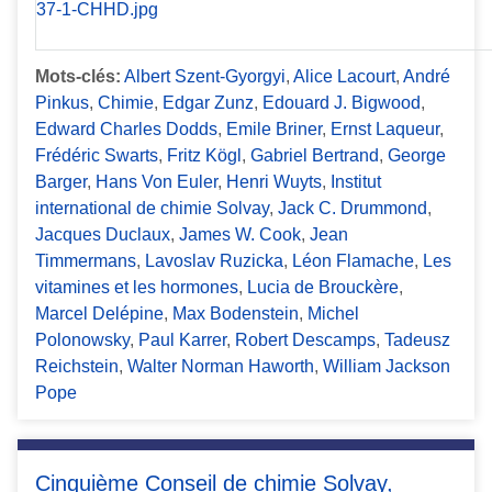
Mots-clés:
Albert Szent-Gyorgyi
,
Alice Lacourt
,
André
Pinkus
,
Chimie
,
Edgar Zunz
,
Edouard J. Bigwood
,
Edward Charles Dodds
,
Emile Briner
,
Ernst Laqueur
,
Frédéric Swarts
,
Fritz Kögl
,
Gabriel Bertrand
,
George
Barger
,
Hans Von Euler
,
Henri Wuyts
,
Institut
international de chimie Solvay
,
Jack C. Drummond
,
Jacques Duclaux
,
James W. Cook
,
Jean
Timmermans
,
Lavoslav Ruzicka
,
Léon Flamache
,
Les
vitamines et les hormones
,
Lucia de Brouckère
,
Marcel Delépine
,
Max Bodenstein
,
Michel
Polonowsky
,
Paul Karrer
,
Robert Descamps
,
Tadeusz
Reichstein
,
Walter Norman Haworth
,
William Jackson
Pope
Cinquième Conseil de chimie Solvay,