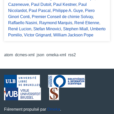
Cazeneuve
,
Paul Dutoit
,
Paul Kestner
,
Paul
Nicolardot
,
Paul Pascal
,
Philippe A. Guye
,
Piero
Ginori Conti
,
Premier Conseil de chimie Solvay
,
Raffaello Nasini
,
Raymond Marquis
,
René Etienne
,
René Lucion
,
Stefan Minovici
,
Stephen Miall
,
Umberto
Pomilio
,
Victor Grignard
,
William Jackson Pope
Formats de sortie
atom
,
dcmes-xml
,
json
,
omeka-xml
,
rss2
Fièrement propulsé par
Omeka
.