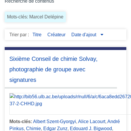
Recherche de contenus
c
i
Mots-clés: Marcel Delépine
p
a
l
Trier par :
Titre
Créateur
Date d'ajout
Sixième Conseil de chimie Solvay,
photographie de groupe avec
signatures
Mots-clés:
Albert Szent-Gyorgyi
,
Alice Lacourt
,
André
Pinkus
,
Chimie
,
Edgar Zunz
,
Edouard J. Bigwood
,