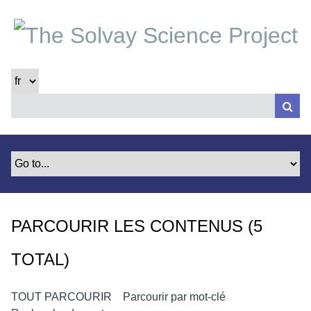
P
a
s
s
e
r
a
u
c
o
n
t
e
PARCOURIR LES CONTENUS (5
n
u
TOTAL)
p
r
i
TOUT PARCOURIR
Parcourir par mot-clé
n