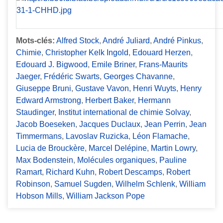
Mots-clés:
Alfred Stock
,
André Juliard
,
André Pinkus
,
Chimie
,
Christopher Kelk Ingold
,
Edouard Herzen
,
Edouard J. Bigwood
,
Emile Briner
,
Frans-Maurits
Jaeger
,
Frédéric Swarts
,
Georges Chavanne
,
Giuseppe Bruni
,
Gustave Vavon
,
Henri Wuyts
,
Henry
Edward Armstrong
,
Herbert Baker
,
Hermann
Staudinger
,
Institut international de chimie Solvay
,
Jacob Boeseken
,
Jacques Duclaux
,
Jean Perrin
,
Jean
Timmermans
,
Lavoslav Ruzicka
,
Léon Flamache
,
Lucia de Brouckère
,
Marcel Delépine
,
Martin Lowry
,
Max Bodenstein
,
Molécules organiques
,
Pauline
Ramart
,
Richard Kuhn
,
Robert Descamps
,
Robert
Robinson
,
Samuel Sugden
,
Wilhelm Schlenk
,
William
Hobson Mills
,
William Jackson Pope
Formats de sortie