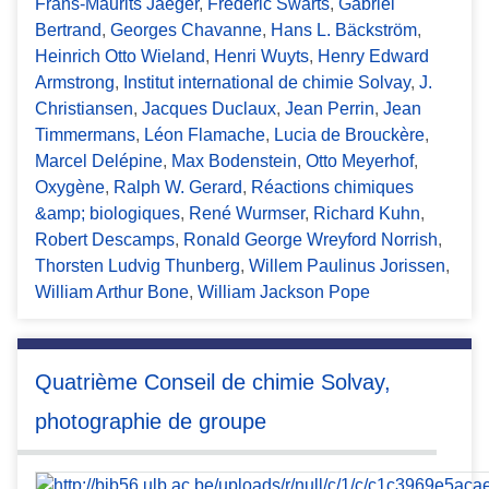
Frans-Maurits Jaeger
,
Frédéric Swarts
,
Gabriel
Bertrand
,
Georges Chavanne
,
Hans L. Bäckström
,
Heinrich Otto Wieland
,
Henri Wuyts
,
Henry Edward
Armstrong
,
Institut international de chimie Solvay
,
J.
Christiansen
,
Jacques Duclaux
,
Jean Perrin
,
Jean
Timmermans
,
Léon Flamache
,
Lucia de Brouckère
,
Marcel Delépine
,
Max Bodenstein
,
Otto Meyerhof
,
Oxygène
,
Ralph W. Gerard
,
Réactions chimiques
&amp; biologiques
,
René Wurmser
,
Richard Kuhn
,
Robert Descamps
,
Ronald George Wreyford Norrish
,
Thorsten Ludvig Thunberg
,
Willem Paulinus Jorissen
,
William Arthur Bone
,
William Jackson Pope
Quatrième Conseil de chimie Solvay,
photographie de groupe