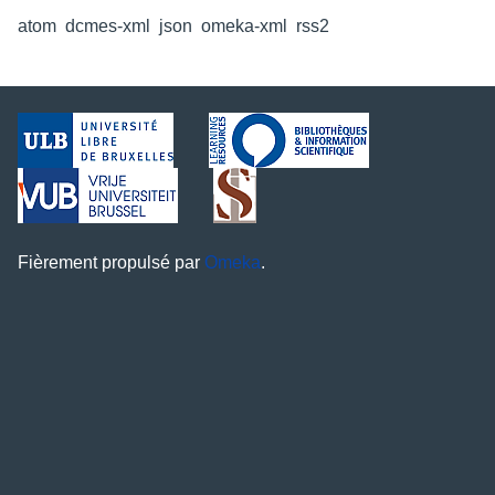
atom
,
dcmes-xml
,
json
,
omeka-xml
,
rss2
Fièrement propulsé par
Omeka
.