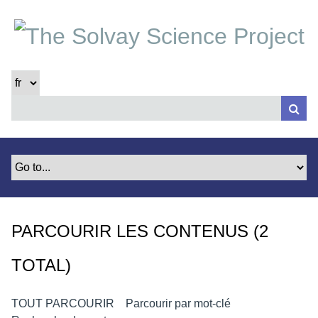
P
a
s
s
e
r
a
u
c
o
n
t
e
PARCOURIR LES CONTENUS (2
n
u
TOTAL)
p
r
i
TOUT PARCOURIR
Parcourir par mot-clé
n