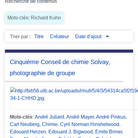
Recherche de contenus
c
i
Mots-clés: Richard Kuhn
p
a
l
Trier par :
Titre
Créateur
Date d'ajout
Cinquième Conseil de chimie Solvay,
photographie de groupe
Mots-clés:
André Juliard
,
André Mayer
,
André Pinkus
,
Carl Neuberg
,
Chimie
,
Cyril Norman Hinshelwood
,
Edouard Herzen
,
Edouard J. Bigwood
,
Emile Briner
,