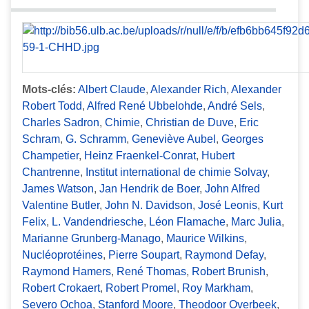
Mots-clés:
Albert Claude
,
Alexander Rich
,
Alexander
Robert Todd
,
Alfred René Ubbelohde
,
André Sels
,
Charles Sadron
,
Chimie
,
Christian de Duve
,
Eric
Schram
,
G. Schramm
,
Geneviève Aubel
,
Georges
Champetier
,
Heinz Fraenkel-Conrat
,
Hubert
Chantrenne
,
Institut international de chimie Solvay
,
James Watson
,
Jan Hendrik de Boer
,
John Alfred
Valentine Butler
,
John N. Davidson
,
José Leonis
,
Kurt
Felix
,
L. Vandendriesche
,
Léon Flamache
,
Marc Julia
,
Marianne Grunberg-Manago
,
Maurice Wilkins
,
Nucléoprotéines
,
Pierre Soupart
,
Raymond Defay
,
Raymond Hamers
,
René Thomas
,
Robert Brunish
,
Robert Crokaert
,
Robert Promel
,
Roy Markham
,
Severo Ochoa
,
Stanford Moore
,
Theodoor Overbeek
,