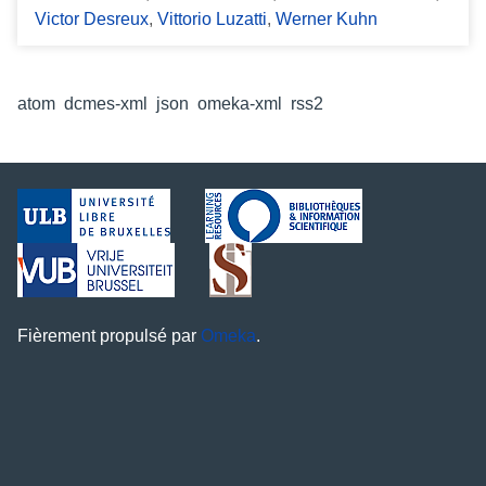
Victor Desreux
,
Vittorio Luzatti
,
Werner Kuhn
Formats de sortie
atom
,
dcmes-xml
,
json
,
omeka-xml
,
rss2
Fièrement propulsé par
Omeka
.