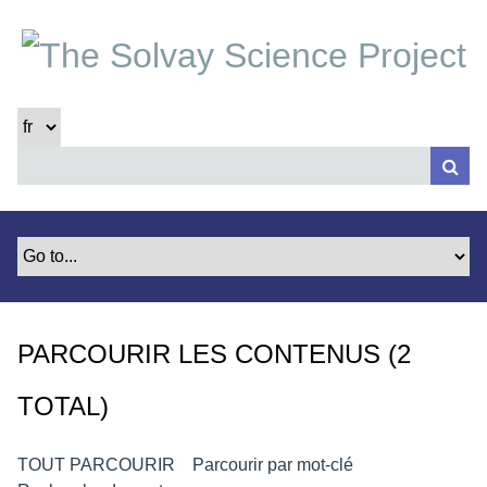
P
a
s
s
e
r
a
u
c
o
n
t
e
PARCOURIR LES CONTENUS (2
n
u
TOTAL)
p
r
i
TOUT PARCOURIR
Parcourir par mot-clé
n