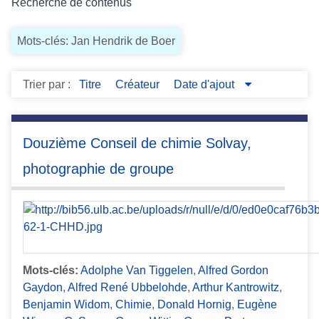
Recherche de contenus
c
i
Mots-clés: Jan Hendrik de Boer
p
a
l
Trier par :
Titre
Créateur
Date d'ajout
Douzième Conseil de chimie Solvay,
photographie de groupe
Mots-clés:
Adolphe Van Tiggelen
,
Alfred Gordon
Gaydon
,
Alfred René Ubbelohde
,
Arthur Kantrowitz
,
Benjamin Widom
,
Chimie
,
Donald Hornig
,
Eugène