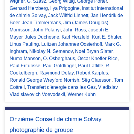
Wigner
,
G. Szasz
,
Georg Wittig
,
George Porter
,
Gerhard Herzberg
,
Ilya Prigogine
,
Institut international
de chimie Solvay
,
Jack Wilfrid Linnett
,
Jan Hendrik de
Boer
,
Jean Timmermans
,
Jim (James Douglas)
Morrisson
,
John Polanyi
,
John Ross
,
Joseph E.
Mayer
,
Jules Duchesne
,
Karl Herzfeld
,
Kurt E. Shuler
,
Linus Pauling
,
Luitzen Johannes Oosterhoff
,
Mark G.
Inghram
,
Nikolay N. Semenov
,
Noel Bryan Slater
,
Numa Manson
,
O. Osberghaus
,
Oscar Knefler Rice
,
Paul Erculisse
,
Paul Goldfinger
,
Paul Laffitte
,
R.
Coekelbergh
,
Raymond Defay
,
Robert Karplus
,
Ronald George Wreyford Norrish
,
Stig Claesson
,
Tom
Cottrell
,
Transfert d'énergie dans les Gaz
,
Vladislav
Vladislavovich Voevodskii
,
Werner Kuhn
Onzième Conseil de chimie Solvay,
photographie de groupe