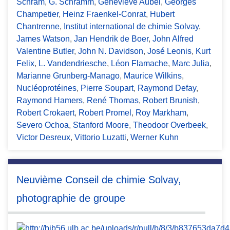
Schram
,
G. Schramm
,
Geneviève Aubel
,
Georges
Champetier
,
Heinz Fraenkel-Conrat
,
Hubert
Chantrenne
,
Institut international de chimie Solvay
,
James Watson
,
Jan Hendrik de Boer
,
John Alfred
Valentine Butler
,
John N. Davidson
,
José Leonis
,
Kurt
Felix
,
L. Vandendriesche
,
Léon Flamache
,
Marc Julia
,
Marianne Grunberg-Manago
,
Maurice Wilkins
,
Nucléoprotéines
,
Pierre Soupart
,
Raymond Defay
,
Raymond Hamers
,
René Thomas
,
Robert Brunish
,
Robert Crokaert
,
Robert Promel
,
Roy Markham
,
Severo Ochoa
,
Stanford Moore
,
Theodoor Overbeek
,
Victor Desreux
,
Vittorio Luzatti
,
Werner Kuhn
Neuvième Conseil de chimie Solvay,
photographie de groupe