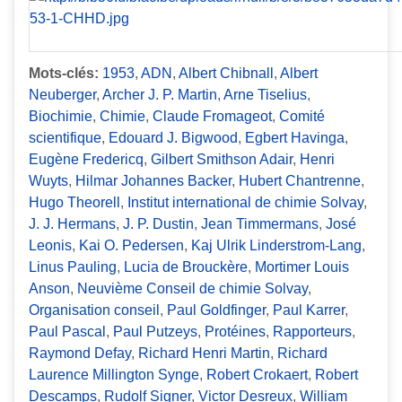
Mots-clés:
1953
,
ADN
,
Albert Chibnall
,
Albert
Neuberger
,
Archer J. P. Martin
,
Arne Tiselius
,
Biochimie
,
Chimie
,
Claude Fromageot
,
Comité
scientifique
,
Edouard J. Bigwood
,
Egbert Havinga
,
Eugène Fredericq
,
Gilbert Smithson Adair
,
Henri
Wuyts
,
Hilmar Johannes Backer
,
Hubert Chantrenne
,
Hugo Theorell
,
Institut international de chimie Solvay
,
J. J. Hermans
,
J. P. Dustin
,
Jean Timmermans
,
José
Leonis
,
Kai O. Pedersen
,
Kaj Ulrik Linderstrom-Lang
,
Linus Pauling
,
Lucia de Brouckère
,
Mortimer Louis
Anson
,
Neuvième Conseil de chimie Solvay
,
Organisation conseil
,
Paul Goldfinger
,
Paul Karrer
,
Paul Pascal
,
Paul Putzeys
,
Protéines
,
Rapporteurs
,
Raymond Defay
,
Richard Henri Martin
,
Richard
Laurence Millington Synge
,
Robert Crokaert
,
Robert
Descamps
,
Rudolf Signer
,
Victor Desreux
,
William