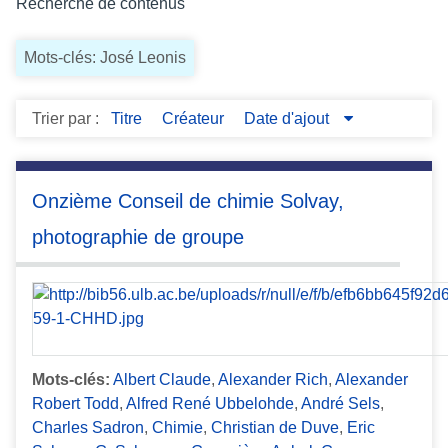
Recherche de contenus
c
i
Mots-clés: José Leonis
p
a
l
Trier par :
Titre
Créateur
Date d'ajout
Onzième Conseil de chimie Solvay,
photographie de groupe
Mots-clés:
Albert Claude
,
Alexander Rich
,
Alexander
Robert Todd
,
Alfred René Ubbelohde
,
André Sels
,
Charles Sadron
,
Chimie
,
Christian de Duve
,
Eric