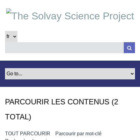
P
a
s
s
e
r
a
u
c
o
n
t
e
PARCOURIR LES CONTENUS (2
n
u
TOTAL)
p
r
i
TOUT PARCOURIR
Parcourir par mot-clé
n