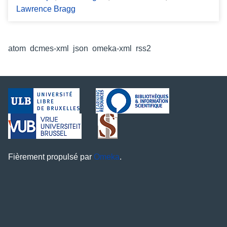
Lawrence Bragg
Formats de sortie
atom
,
dcmes-xml
,
json
,
omeka-xml
,
rss2
Fièrement propulsé par
Omeka
.