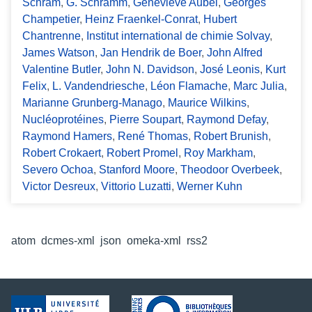
Schram
,
G. Schramm
,
Geneviève Aubel
,
Georges
Champetier
,
Heinz Fraenkel-Conrat
,
Hubert
Chantrenne
,
Institut international de chimie Solvay
,
James Watson
,
Jan Hendrik de Boer
,
John Alfred
Valentine Butler
,
John N. Davidson
,
José Leonis
,
Kurt
Felix
,
L. Vandendriesche
,
Léon Flamache
,
Marc Julia
,
Marianne Grunberg-Manago
,
Maurice Wilkins
,
Nucléoprotéines
,
Pierre Soupart
,
Raymond Defay
,
Raymond Hamers
,
René Thomas
,
Robert Brunish
,
Robert Crokaert
,
Robert Promel
,
Roy Markham
,
Severo Ochoa
,
Stanford Moore
,
Theodoor Overbeek
,
Victor Desreux
,
Vittorio Luzatti
,
Werner Kuhn
Formats de sortie
atom
,
dcmes-xml
,
json
,
omeka-xml
,
rss2