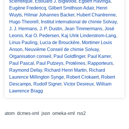
scientifique
,
Edouard J. Bigwood
,
Egbert Havinga
,
Eugène Fredericq
,
Gilbert Smithson Adair
,
Henri
Wuyts
,
Hilmar Johannes Backer
,
Hubert Chantrenne
,
Hugo Theorell
,
Institut international de chimie Solvay
,
J. J. Hermans
,
J. P. Dustin
,
Jean Timmermans
,
José
Leonis
,
Kai O. Pedersen
,
Kaj Ulrik Linderstrom-Lang
,
Linus Pauling
,
Lucia de Brouckère
,
Mortimer Louis
Anson
,
Neuvième Conseil de chimie Solvay
,
Organisation conseil
,
Paul Goldfinger
,
Paul Karrer
,
Paul Pascal
,
Paul Putzeys
,
Protéines
,
Rapporteurs
,
Raymond Defay
,
Richard Henri Martin
,
Richard
Laurence Millington Synge
,
Robert Crokaert
,
Robert
Descamps
,
Rudolf Signer
,
Victor Desreux
,
William
Lawrence Bragg
Formats de sortie
atom
,
dcmes-xml
,
json
,
omeka-xml
,
rss2