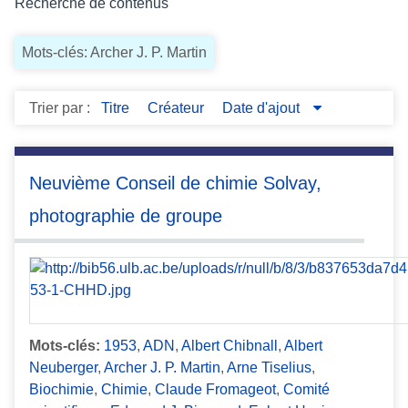
Recherche de contenus
c
i
Mots-clés: Archer J. P. Martin
p
a
l
Trier par :
Titre
Créateur
Date d'ajout
Neuvième Conseil de chimie Solvay,
photographie de groupe
Mots-clés:
1953
,
ADN
,
Albert Chibnall
,
Albert
Neuberger
,
Archer J. P. Martin
,
Arne Tiselius
,
Biochimie
,
Chimie
,
Claude Fromageot
,
Comité