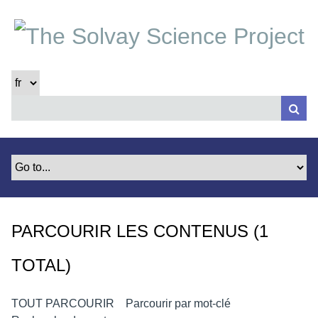
P
a
s
s
e
r
a
u
c
o
n
t
e
PARCOURIR LES CONTENUS (1
n
u
TOTAL)
p
r
i
TOUT PARCOURIR
Parcourir par mot-clé
n