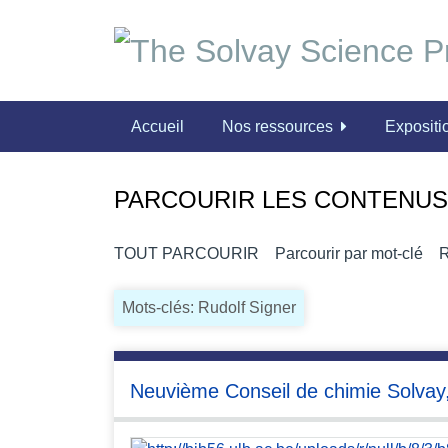
P
a
s
s
e
Accueil
Nos ressources
Expositio
r
a
u
PARCOURIR LES CONTENUS 
c
o
n
TOUT PARCOURIR
Parcourir par mot-clé
R
t
e
Mots-clés: Rudolf Signer
n
u
p
Neuvième Conseil de chimie Solvay
r
i
n