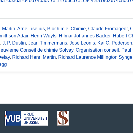
. Martin
,
Arne Tiselius
,
Biochimie
,
Chimie
,
Claude Fromageot
,
C
Smithson Adair
,
Henri Wuyts
,
Hilmar Johannes Backer
,
Hubert C
,
J. P. Dustin
,
Jean Timmermans
,
José Leonis
,
Kai O. Pedersen
euvième Conseil de chimie Solvay
,
Organisation conseil
,
Paul 
efay
,
Richard Henri Martin
,
Richard Laurence Millington Synge
agg