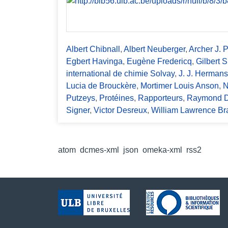
c
i
p
a
Albert Chibnall
,
Albert Neuberger
,
Archer J. P
l
Egbert Havinga
,
Eugène Fredericq
,
Gilbert 
international de chimie Solvay
,
J. J. Hermans
Lucia de Brouckère
,
Mortimer Louis Anson
,
N
Putzeys
,
Protéines
,
Rapporteurs
,
Raymond D
Signer
,
Victor Desreux
,
William Lawrence Br
Formats de sortie
atom
,
dcmes-xml
,
json
,
omeka-xml
,
rss2