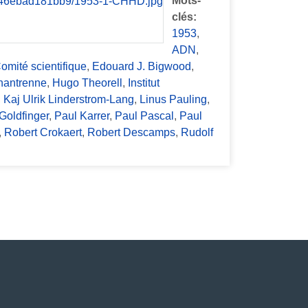
Mots-
clés:
1953
,
ADN
,
omité scientifique
,
Edouard J. Bigwood
,
hantrenne
,
Hugo Theorell
,
Institut
,
Kaj Ulrik Linderstrom-Lang
,
Linus Pauling
,
Goldfinger
,
Paul Karrer
,
Paul Pascal
,
Paul
,
Robert Crokaert
,
Robert Descamps
,
Rudolf