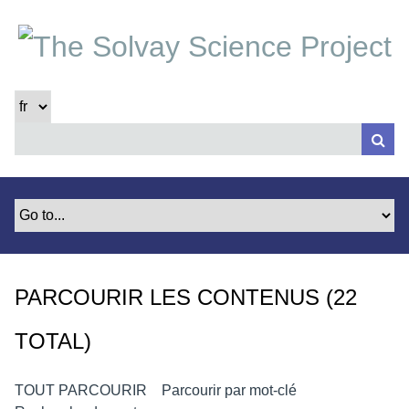
P
a
s
s
e
r
a
u
c
o
n
t
e
PARCOURIR LES CONTENUS (22
n
u
TOTAL)
p
r
i
TOUT PARCOURIR
Parcourir par mot-clé
n