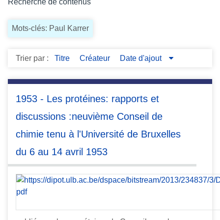
Recherche de contenus
c
i
Mots-clés: Paul Karrer
p
a
l
Trier par :
Titre
Créateur
Date d'ajout
1953 - Les protéines: rapports et
discussions :neuvième Conseil de
chimie tenu à l'Université de Bruxelles
du 6 au 14 avril 1953