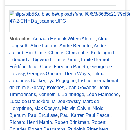
Mots-clés:
Adriaan Hendrik Wilem Aten jr.
,
Alex
Langseth
,
Alice Lacourt
,
André Berthelot
,
André
Juliard
,
Biochimie
,
Chimie
,
Christopher Kelk Ingold
,
Edouard J. Bigwood
,
Emile Briner
,
Emile Henriot
,
Frédéric Joliot-Curie
,
Friedrich Paneth
,
George de
Hevesy
,
Georges Gueben
,
Henri Wuyts
,
Hilmar
Johannes Backer
,
Ilya Prigogine
,
Institut international
de chimie Solvay
,
Isotopes
,
Jean Govaerts
,
Jean
Timmermans
,
Kenneth T. Bainbridge
,
Léon Flamache
,
Lucia de Brouckère
,
M. Joukowsky
,
Marc de
Hemptinne
,
Max Cosyns
,
Melvin Calvin
,
Niels
Bjerrum
,
Paul Erculisse
,
Paul Karrer
,
Paul Pascal
,
Richard Henri Martin
,
Robert Brinkman
,
Robert
Courrier
,
Robert Descamps
,
Rudolph Rittenberg
,