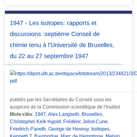
1947 - Les isotopes: rapports et
discussions :septième Conseil de
chimie tenu à l'Université de Bruxelles,
du 22 au 27 septembre 1947
publiés par les Secrétaires du Conseil sous les
auspices de la Commission scientifique de l'Institut
Mots-clés:
1947
,
Alex Langseth
,
Bruxelles
,
Christopher Kelk Ingold
,
Frédéric Joliot-Curie
,
Friedrich Paneth
,
George de Hevesy
,
Isotopes
,
Kenneth T. Bainbridge
,
Marc de Hemptinne
,
Melvin