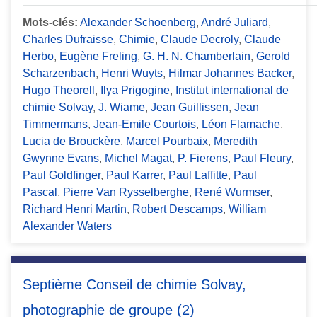
Mots-clés:
Alexander Schoenberg
,
André Juliard
,
Charles Dufraisse
,
Chimie
,
Claude Decroly
,
Claude
Herbo
,
Eugène Freling
,
G. H. N. Chamberlain
,
Gerold
Scharzenbach
,
Henri Wuyts
,
Hilmar Johannes Backer
,
Hugo Theorell
,
Ilya Prigogine
,
Institut international de
chimie Solvay
,
J. Wiame
,
Jean Guillissen
,
Jean
Timmermans
,
Jean-Emile Courtois
,
Léon Flamache
,
Lucia de Brouckère
,
Marcel Pourbaix
,
Meredith
Gwynne Evans
,
Michel Magat
,
P. Fierens
,
Paul Fleury
,
Paul Goldfinger
,
Paul Karrer
,
Paul Laffitte
,
Paul
Pascal
,
Pierre Van Rysselberghe
,
René Wurmser
,
Richard Henri Martin
,
Robert Descamps
,
William
Alexander Waters
Septième Conseil de chimie Solvay,
photographie de groupe (2)