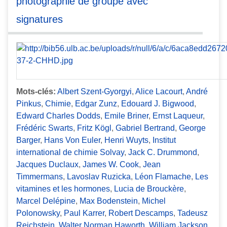
photographie de groupe avec
signatures
Mots-clés:
Albert Szent-Gyorgyi
,
Alice Lacourt
,
André
Pinkus
,
Chimie
,
Edgar Zunz
,
Edouard J. Bigwood
,
Edward Charles Dodds
,
Emile Briner
,
Ernst Laqueur
,
Frédéric Swarts
,
Fritz Kögl
,
Gabriel Bertrand
,
George
Barger
,
Hans Von Euler
,
Henri Wuyts
,
Institut
international de chimie Solvay
,
Jack C. Drummond
,
Jacques Duclaux
,
James W. Cook
,
Jean
Timmermans
,
Lavoslav Ruzicka
,
Léon Flamache
,
Les
vitamines et les hormones
,
Lucia de Brouckère
,
Marcel Delépine
,
Max Bodenstein
,
Michel
Polonowsky
,
Paul Karrer
,
Robert Descamps
,
Tadeusz
Reichstein
,
Walter Norman Haworth
,
William Jackson