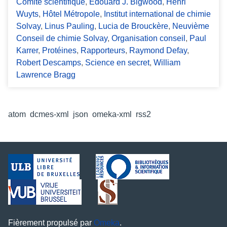
Comité scientifique
,
Edouard J. Bigwood
,
Henri
Wuyts
,
Hôtel Métropole
,
Institut international de chimie
Solvay
,
Linus Pauling
,
Lucia de Brouckère
,
Neuvième
Conseil de chimie Solvay
,
Organisation conseil
,
Paul
Karrer
,
Protéines
,
Rapporteurs
,
Raymond Defay
,
Robert Descamps
,
Science en secret
,
William
Lawrence Bragg
Formats de sortie
atom
,
dcmes-xml
,
json
,
omeka-xml
,
rss2
Fièrement propulsé par
Omeka
.