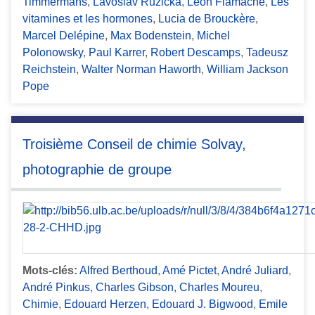
Timmermans
,
Lavoslav Ruzicka
,
Léon Flamache
,
Les
vitamines et les hormones
,
Lucia de Brouckère
,
Marcel Delépine
,
Max Bodenstein
,
Michel
Polonowsky
,
Paul Karrer
,
Robert Descamps
,
Tadeusz
Reichstein
,
Walter Norman Haworth
,
William Jackson
Pope
Troisième Conseil de chimie Solvay,
photographie de groupe
Mots-clés:
Alfred Berthoud
,
Amé Pictet
,
André Juliard
,
André Pinkus
,
Charles Gibson
,
Charles Moureu
,
Chimie
,
Edouard Herzen
,
Edouard J. Bigwood
,
Emile