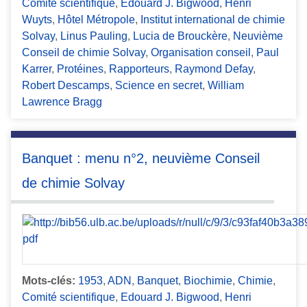
Comité scientifique
,
Edouard J. Bigwood
,
Henri
Wuyts
,
Hôtel Métropole
,
Institut international de chimie
Solvay
,
Linus Pauling
,
Lucia de Brouckère
,
Neuvième
Conseil de chimie Solvay
,
Organisation conseil
,
Paul
Karrer
,
Protéines
,
Rapporteurs
,
Raymond Defay
,
Robert Descamps
,
Science en secret
,
William
Lawrence Bragg
Banquet : menu n°2, neuvième Conseil
de chimie Solvay
Mots-clés:
1953
,
ADN
,
Banquet
,
Biochimie
,
Chimie
,
Comité scientifique
,
Edouard J. Bigwood
,
Henri