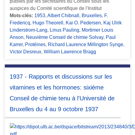
publiés par les secrétaires du Conseil sous les
auspices du Comité scientifique de l'Institut
Mots-clés:
1953
,
Albert Chibnall
,
Bruxelles
,
F.
Fredericq
,
Hugo Theorell
,
Kai O. Pedersen
,
Kaj Ulrik
Linderstrom-Lang
,
Linus Pauling
,
Mortimer Louis
Anson
,
Neuvième Conseil de chimie Solvay
,
Paul
Karrer
,
Protéines
,
Richard Laurence Millington Synge
,
Victor Desreux
,
William Lawrence Bragg
1937 - Rapports et discussions sur les
vitamines et les hormones: sixième
Conseil de chimie tenu à l'Université de
Bruxelles du 4 au 9 octobre 1937