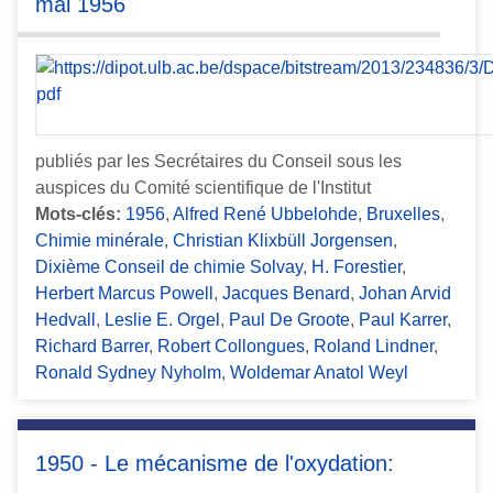
mai 1956
publiés par les Secrétaires du Conseil sous les
auspices du Comité scientifique de l'Institut
Mots-clés:
1956
,
Alfred René Ubbelohde
,
Bruxelles
,
Chimie minérale
,
Christian Klixbüll Jorgensen
,
Dixième Conseil de chimie Solvay
,
H. Forestier
,
Herbert Marcus Powell
,
Jacques Benard
,
Johan Arvid
Hedvall
,
Leslie E. Orgel
,
Paul De Groote
,
Paul Karrer
,
Richard Barrer
,
Robert Collongues
,
Roland Lindner
,
Ronald Sydney Nyholm
,
Woldemar Anatol Weyl
1950 - Le mécanisme de l'oxydation: