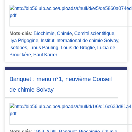
Mots-clés:
Biochimie
,
Chimie
,
Comité scientifique
,
Ilya Prigogine
,
Institut international de chimie Solvay
,
Isotopes
,
Linus Pauling
,
Louis de Broglie
,
Lucia de
Brouckère
,
Paul Karrer
Banquet : menu n°1, neuvième Conseil
de chimie Solvay
Mots-clés:
1953
,
ADN
,
Banquet
,
Biochimie
,
Chimie
,