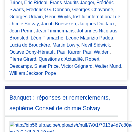
Briner
,
Eric Rideal
,
Frans-Maurits Jaeger
,
Frédéric
Swarts
,
Frederick G. Donnan
,
Georges Chavanne
,
Georges Urbain
,
Henri Wuyts
,
Institut international de
chimie Solvay
,
Jacob Boeseken
,
Jacques Duclaux
,
Jean Perrin
,
Jean Timmermans
,
Johannes Nicolaus
Bronsted
,
Léon Flamache
,
Leone Maurizio Padoa
,
Lucia de Brouckère
,
Martin Lowry
,
Nevil Sidwick
,
Octave Dony-Hénault
,
Paul Karrer
,
Paul Walden
,
Pierre Girard
,
Questions d'Actualité
,
Robert
Descamps
,
Slater Price
,
Victor Grignard
,
Walter Mund
,
William Jackson Pope
Banquet : réponses et remerciements,
septième Conseil de chimie Solvay