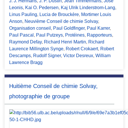
J. J. Hermans
,
J. P. Dustin
,
Jean Timmermans
,
José
Leonis
,
Kai O. Pedersen
,
Kaj Ulrik Linderstrom-Lang
,
Linus Pauling
,
Lucia de Brouckère
,
Mortimer Louis
Anson
,
Neuvième Conseil de chimie Solvay
,
Organisation conseil
,
Paul Goldfinger
,
Paul Karrer
,
Paul Pascal
,
Paul Putzeys
,
Protéines
,
Rapporteurs
,
Raymond Defay
,
Richard Henri Martin
,
Richard
Laurence Millington Synge
,
Robert Crokaert
,
Robert
Descamps
,
Rudolf Signer
,
Victor Desreux
,
William
Lawrence Bragg
Huitième Conseil de chimie Solvay,
photographie de groupe