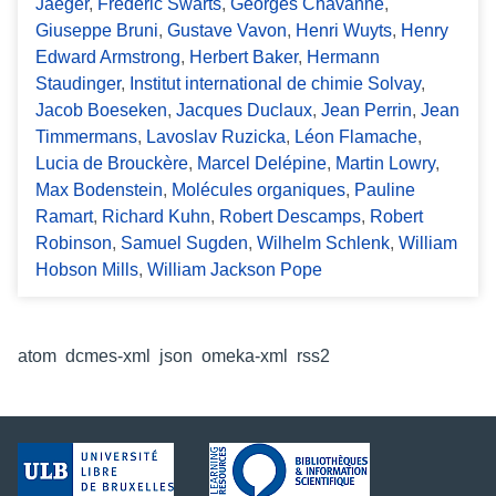
Jaeger
,
Frédéric Swarts
,
Georges Chavanne
,
Giuseppe Bruni
,
Gustave Vavon
,
Henri Wuyts
,
Henry
Edward Armstrong
,
Herbert Baker
,
Hermann
Staudinger
,
Institut international de chimie Solvay
,
Jacob Boeseken
,
Jacques Duclaux
,
Jean Perrin
,
Jean
Timmermans
,
Lavoslav Ruzicka
,
Léon Flamache
,
Lucia de Brouckère
,
Marcel Delépine
,
Martin Lowry
,
Max Bodenstein
,
Molécules organiques
,
Pauline
Ramart
,
Richard Kuhn
,
Robert Descamps
,
Robert
Robinson
,
Samuel Sugden
,
Wilhelm Schlenk
,
William
Hobson Mills
,
William Jackson Pope
Formats de sortie
atom
,
dcmes-xml
,
json
,
omeka-xml
,
rss2