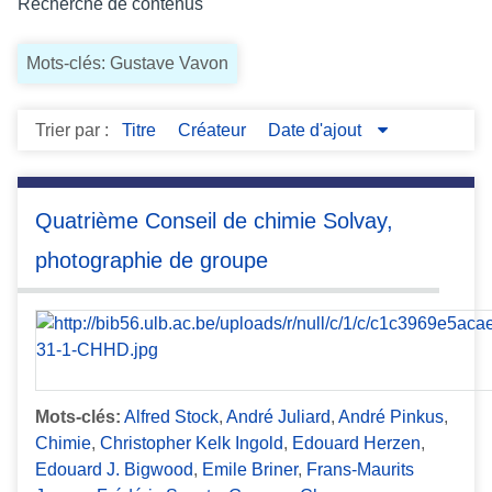
Recherche de contenus
c
i
Mots-clés: Gustave Vavon
p
a
l
Trier par :
Titre
Créateur
Date d'ajout
Quatrième Conseil de chimie Solvay,
photographie de groupe
Mots-clés:
Alfred Stock
,
André Juliard
,
André Pinkus
,
Chimie
,
Christopher Kelk Ingold
,
Edouard Herzen
,
Edouard J. Bigwood
,
Emile Briner
,
Frans-Maurits