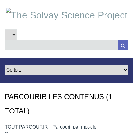
P
a
s
s
e
r
a
u
c
o
n
t
e
PARCOURIR LES CONTENUS (1
n
u
TOTAL)
p
r
i
TOUT PARCOURIR
Parcourir par mot-clé
n