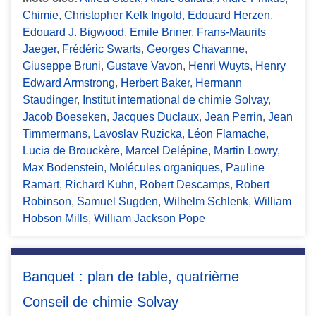
Chimie
,
Christopher Kelk Ingold
,
Edouard Herzen
,
Edouard J. Bigwood
,
Emile Briner
,
Frans-Maurits
Jaeger
,
Frédéric Swarts
,
Georges Chavanne
,
Giuseppe Bruni
,
Gustave Vavon
,
Henri Wuyts
,
Henry
Edward Armstrong
,
Herbert Baker
,
Hermann
Staudinger
,
Institut international de chimie Solvay
,
Jacob Boeseken
,
Jacques Duclaux
,
Jean Perrin
,
Jean
Timmermans
,
Lavoslav Ruzicka
,
Léon Flamache
,
Lucia de Brouckère
,
Marcel Delépine
,
Martin Lowry
,
Max Bodenstein
,
Molécules organiques
,
Pauline
Ramart
,
Richard Kuhn
,
Robert Descamps
,
Robert
Robinson
,
Samuel Sugden
,
Wilhelm Schlenk
,
William
Hobson Mills
,
William Jackson Pope
Banquet : plan de table, quatrième
Conseil de chimie Solvay