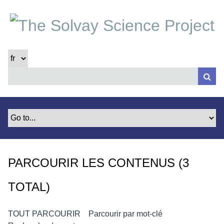
P
a
s
s
e
r
a
u
c
o
n
t
e
PARCOURIR LES CONTENUS (3
n
u
TOTAL)
p
r
i
TOUT PARCOURIR
Parcourir par mot-clé
n