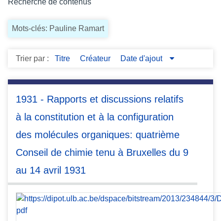
Recherche de contenus
c
i
Mots-clés: Pauline Ramart
p
a
l
Trier par :
Titre
Créateur
Date d'ajout
1931 - Rapports et discussions relatifs
à la constitution et à la configuration
des molécules organiques: quatrième
Conseil de chimie tenu à Bruxelles du 9
au 14 avril 1931