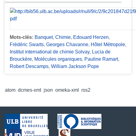
Mots-clés:
Banquet
,
Chimie
,
Edouard Herzen
,
Frédéric Swarts
,
Georges Chavanne
,
Hôtel Métropole
,
Institut international de chimie Solvay
,
Lucia de
Brouckère
,
Molécules organiques
,
Pauline Ramart
,
Robert Descamps
,
William Jackson Pope
Formats de sortie
atom
,
dcmes-xml
,
json
,
omeka-xml
,
rss2