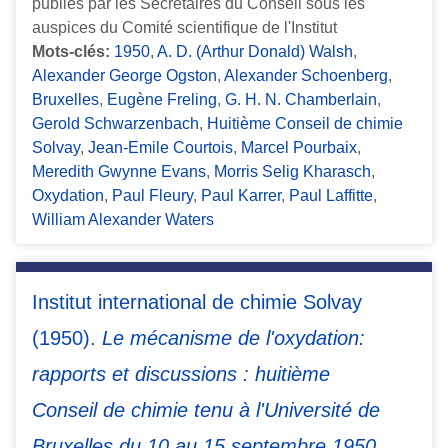
publiés par les Secrétaires du Conseil sous les
auspices du Comité scientifique de l'Institut
Mots-clés:
1950
,
A. D. (Arthur Donald) Walsh
,
Alexander George Ogston
,
Alexander Schoenberg
,
Bruxelles
,
Eugène Freling
,
G. H. N. Chamberlain
,
Gerold Schwarzenbach
,
Huitième Conseil de chimie
Solvay
,
Jean-Emile Courtois
,
Marcel Pourbaix
,
Meredith Gwynne Evans
,
Morris Selig Kharasch
,
Oxydation
,
Paul Fleury
,
Paul Karrer
,
Paul Laffitte
,
William Alexander Waters
Institut international de chimie Solvay
(1950).
Le mécanisme de l'oxydation:
rapports et discussions : huitième
Conseil de chimie tenu à l'Université de
Bruxelles du 10 au 15 septembre 1950.