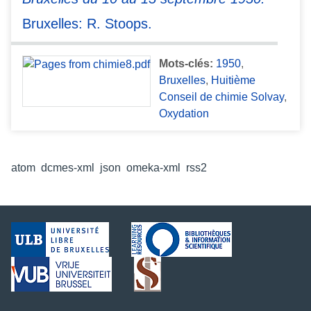
Bruxelles: R. Stoops.
Mots-clés:
1950
,
Bruxelles
,
Huitième
Conseil de chimie Solvay
,
Oxydation
Formats de sortie
atom
,
dcmes-xml
,
json
,
omeka-xml
,
rss2