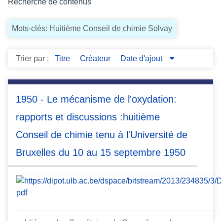
Recherche de contenus
c
i
Mots-clés: Huitième Conseil de chimie Solvay
p
a
l
Trier par :
Titre
Créateur
Date d'ajout
1950 - Le mécanisme de l'oxydation:
rapports et discussions :huitième
Conseil de chimie tenu à l'Université de
Bruxelles du 10 au 15 septembre 1950