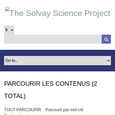
P
a
s
s
e
r
a
u
c
o
n
t
e
PARCOURIR LES CONTENUS (2
n
u
TOTAL)
p
r
i
TOUT PARCOURIR
Parcourir par mot-clé
n