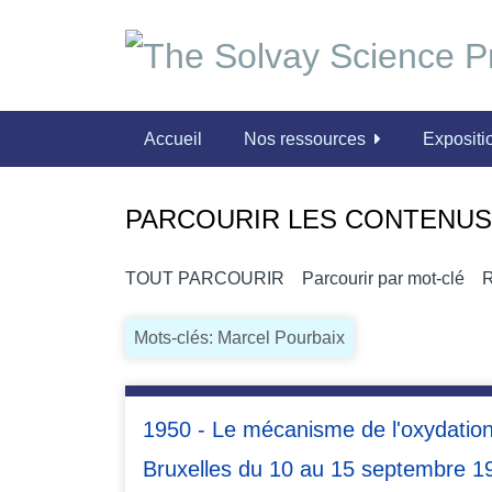
P
a
s
s
e
Accueil
Nos ressources
Expositio
r
a
u
PARCOURIR LES CONTENUS 
c
o
n
TOUT PARCOURIR
Parcourir par mot-clé
R
t
e
Mots-clés: Marcel Pourbaix
n
u
p
1950 - Le mécanisme de l'oxydation:
r
i
Bruxelles du 10 au 15 septembre 1
n