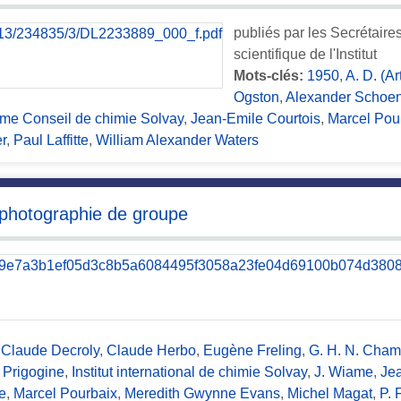
publiés par les Secrétair
scientifique de l'Institut
Mots-clés:
1950
,
A. D. (A
Ogston
,
Alexander Schoe
ème Conseil de chimie Solvay
,
Jean-Emile Courtois
,
Marcel Pou
r
,
Paul Laffitte
,
William Alexander Waters
 photographie de groupe
,
Claude Decroly
,
Claude Herbo
,
Eugène Freling
,
G. H. N. Cham
a Prigogine
,
Institut international de chimie Solvay
,
J. Wiame
,
Jea
e
,
Marcel Pourbaix
,
Meredith Gwynne Evans
,
Michel Magat
,
P. 