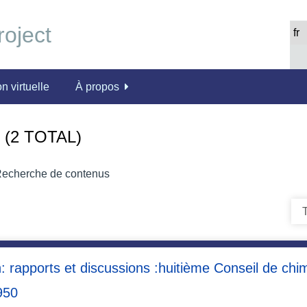
n virtuelle
À propos
(2 TOTAL)
echerche de contenus
T
 rapports et discussions :huitième Conseil de chimi
950