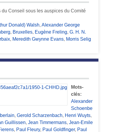
es du Conseil sous les auspices du Comité
rthur Donald) Walsh
,
Alexander George
nberg
,
Bruxelles
,
Eugène Freling
,
G. H. N.
rbaix
,
Meredith Gwynne Evans
,
Morris Selig
Mots-
clés:
Alexander
Schoenbe
berlain
,
Gerold Scharzenbach
,
Henri Wuyts
,
n Guillissen
,
Jean Timmermans
,
Jean-Emile
Fierens
,
Paul Fleury
,
Paul Goldfinger
,
Paul