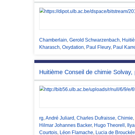
c
i
p
a
l
Chamberlain
,
Gerold Schwarzenbach
,
Huiti
Kharasch
,
Oxydation
,
Paul Fleury
,
Paul Karre
Huitième Conseil de chimie Solvay,
rg
,
André Juliard
,
Charles Dufraisse
,
Chimie
Hilmar Johannes Backer
,
Hugo Theorell
,
Ily
Courtois
,
Léon Flamache
,
Lucia de Brouckèr