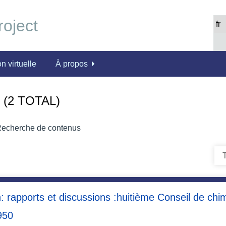
n virtuelle
À propos
(2 TOTAL)
echerche de contenus
T
 rapports et discussions :huitième Conseil de chimi
950