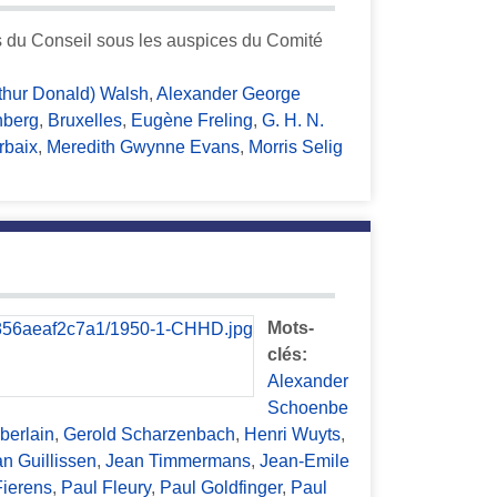
es du Conseil sous les auspices du Comité
rthur Donald) Walsh
,
Alexander George
nberg
,
Bruxelles
,
Eugène Freling
,
G. H. N.
rbaix
,
Meredith Gwynne Evans
,
Morris Selig
Mots-
clés:
Alexander
Schoenbe
berlain
,
Gerold Scharzenbach
,
Henri Wuyts
,
n Guillissen
,
Jean Timmermans
,
Jean-Emile
Fierens
,
Paul Fleury
,
Paul Goldfinger
,
Paul