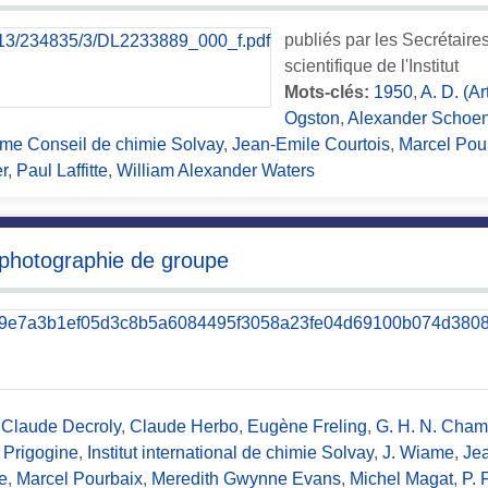
publiés par les Secrétair
scientifique de l'Institut
Mots-clés:
1950
,
A. D. (A
Ogston
,
Alexander Schoe
ème Conseil de chimie Solvay
,
Jean-Emile Courtois
,
Marcel Pou
r
,
Paul Laffitte
,
William Alexander Waters
 photographie de groupe
,
Claude Decroly
,
Claude Herbo
,
Eugène Freling
,
G. H. N. Cham
a Prigogine
,
Institut international de chimie Solvay
,
J. Wiame
,
Jea
e
,
Marcel Pourbaix
,
Meredith Gwynne Evans
,
Michel Magat
,
P. 