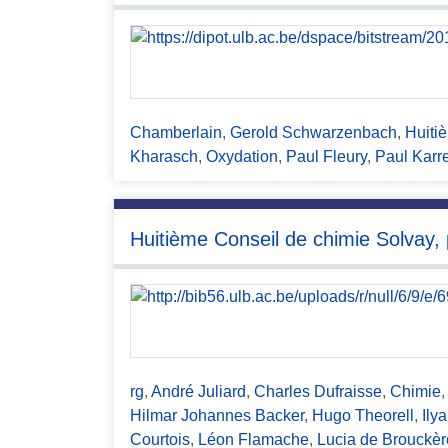
c
i
p
a
l
Chamberlain
,
Gerold Schwarzenbach
,
Huiti
Kharasch
,
Oxydation
,
Paul Fleury
,
Paul Karre
Huitième Conseil de chimie Solvay,
rg
,
André Juliard
,
Charles Dufraisse
,
Chimie
Hilmar Johannes Backer
,
Hugo Theorell
,
Ily
Courtois
,
Léon Flamache
,
Lucia de Brouckèr