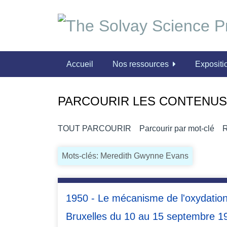
P
a
s
s
e
Accueil
Nos ressources
Expositio
r
a
u
PARCOURIR LES CONTENUS 
c
o
n
TOUT PARCOURIR
Parcourir par mot-clé
R
t
e
Mots-clés: Meredith Gwynne Evans
n
u
p
1950 - Le mécanisme de l'oxydation:
r
i
Bruxelles du 10 au 15 septembre 1
n