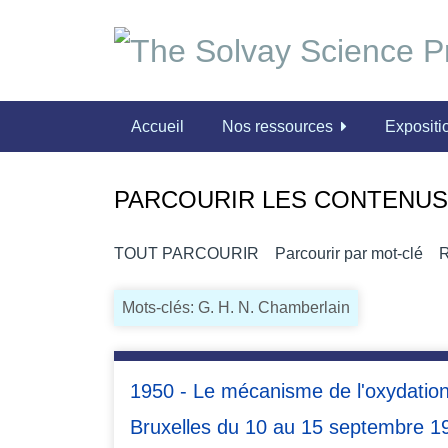
P
a
s
s
e
Accueil
Nos ressources
Expositio
r
a
u
PARCOURIR LES CONTENUS 
c
o
n
TOUT PARCOURIR
Parcourir par mot-clé
R
t
e
Mots-clés: G. H. N. Chamberlain
n
u
p
1950 - Le mécanisme de l'oxydation:
r
i
Bruxelles du 10 au 15 septembre 1
n