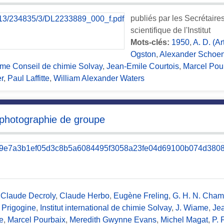
publiés par les Secrétair
scientifique de l'Institut
Mots-clés:
1950
,
A. D. (A
Ogston
,
Alexander Schoe
ème Conseil de chimie Solvay
,
Jean-Emile Courtois
,
Marcel Pou
r
,
Paul Laffitte
,
William Alexander Waters
 photographie de groupe
,
Claude Decroly
,
Claude Herbo
,
Eugène Freling
,
G. H. N. Cham
a Prigogine
,
Institut international de chimie Solvay
,
J. Wiame
,
Jea
e
,
Marcel Pourbaix
,
Meredith Gwynne Evans
,
Michel Magat
,
P. 