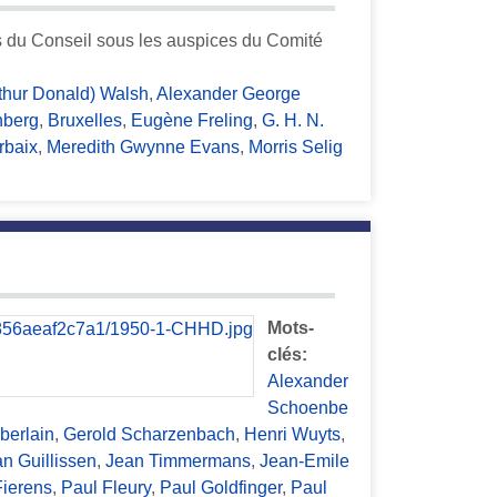
es du Conseil sous les auspices du Comité
rthur Donald) Walsh
,
Alexander George
nberg
,
Bruxelles
,
Eugène Freling
,
G. H. N.
rbaix
,
Meredith Gwynne Evans
,
Morris Selig
Mots-
clés:
Alexander
Schoenbe
berlain
,
Gerold Scharzenbach
,
Henri Wuyts
,
n Guillissen
,
Jean Timmermans
,
Jean-Emile
Fierens
,
Paul Fleury
,
Paul Goldfinger
,
Paul