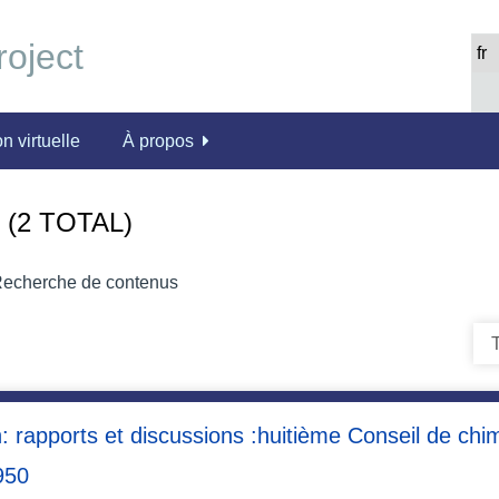
n virtuelle
À propos
(2 TOTAL)
echerche de contenus
T
 rapports et discussions :huitième Conseil de chimi
950