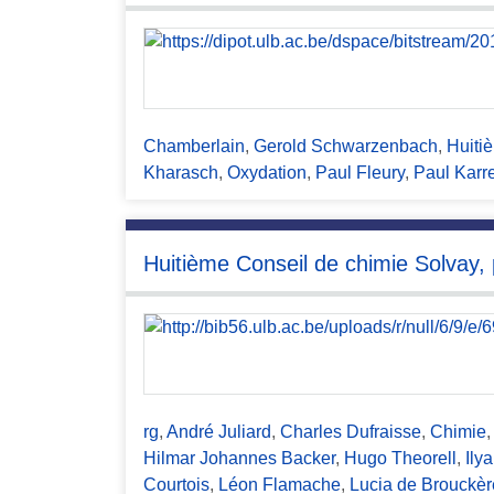
c
i
p
a
l
Chamberlain
,
Gerold Schwarzenbach
,
Huiti
Kharasch
,
Oxydation
,
Paul Fleury
,
Paul Karre
Huitième Conseil de chimie Solvay,
rg
,
André Juliard
,
Charles Dufraisse
,
Chimie
Hilmar Johannes Backer
,
Hugo Theorell
,
Ily
Courtois
,
Léon Flamache
,
Lucia de Brouckèr