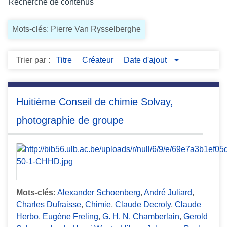
Recherche de contenus
c
i
Mots-clés: Pierre Van Rysselberghe
p
a
l
Trier par :
Titre
Créateur
Date d'ajout
Huitième Conseil de chimie Solvay,
photographie de groupe
Mots-clés:
Alexander Schoenberg
,
André Juliard
,
Charles Dufraisse
,
Chimie
,
Claude Decroly
,
Claude
Herbo
,
Eugène Freling
,
G. H. N. Chamberlain
,
Gerold