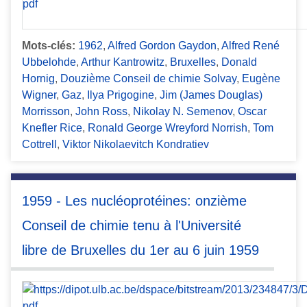
Mots-clés:
1962
,
Alfred Gordon Gaydon
,
Alfred René
Ubbelohde
,
Arthur Kantrowitz
,
Bruxelles
,
Donald
Hornig
,
Douzième Conseil de chimie Solvay
,
Eugène
Wigner
,
Gaz
,
Ilya Prigogine
,
Jim (James Douglas)
Morrisson
,
John Ross
,
Nikolay N. Semenov
,
Oscar
Knefler Rice
,
Ronald George Wreyford Norrish
,
Tom
Cottrell
,
Viktor Nikolaevitch Kondratiev
1959 - Les nucléoprotéines: onzième
Conseil de chimie tenu à l'Université
libre de Bruxelles du 1er au 6 juin 1959