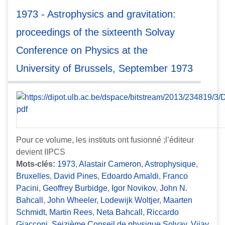
1973 - Astrophysics and gravitation:
proceedings of the sixteenth Solvay
Conference on Physics at the
University of Brussels, September 1973
Pour ce volume, les instituts ont fusionné ;l’éditeur
devient IIPCS
Mots-clés:
1973
,
Alastair Cameron
,
Astrophysique
,
Bruxelles
,
David Pines
,
Edoardo Amaldi
,
Franco
Pacini
,
Geoffrey Burbidge
,
Igor Novikov
,
John N.
Bahcall
,
John Wheeler
,
Lodewijk Woltjer
,
Maarten
Schmidt
,
Martin Rees
,
Neta Bahcall
,
Riccardo
Giacconi
,
Seizième Conseil de physique Solvay
,
Vijay