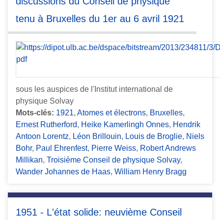
discussions du Conseil de physique
tenu à Bruxelles du 1er au 6 avril 1921
sous les auspices de l'Institut international de
physique Solvay
Mots-clés:
1921
,
Atomes et électrons
,
Bruxelles
,
Ernest Rutherford
,
Heike Kamerlingh Onnes
,
Hendrik
Antoon Lorentz
,
Léon Brillouin
,
Louis de Broglie
,
Niels
Bohr
,
Paul Ehrenfest
,
Pierre Weiss
,
Robert Andrews
Millikan
,
Troisième Conseil de physique Solvay
,
Wander Johannes de Haas
,
William Henry Bragg
1951 - L'état solide: neuvième Conseil