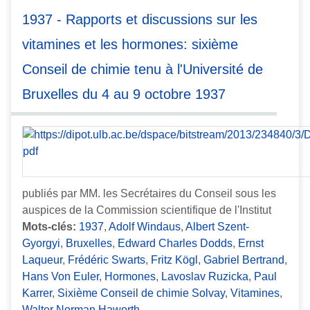
1937 - Rapports et discussions sur les
vitamines et les hormones: sixième
Conseil de chimie tenu à l'Université de
Bruxelles du 4 au 9 octobre 1937
publiés par MM. les Secrétaires du Conseil sous les
auspices de la Commission scientifique de l'Institut
Mots-clés:
1937
,
Adolf Windaus
,
Albert Szent-
Gyorgyi
,
Bruxelles
,
Edward Charles Dodds
,
Ernst
Laqueur
,
Frédéric Swarts
,
Fritz Kögl
,
Gabriel Bertrand
,
Hans Von Euler
,
Hormones
,
Lavoslav Ruzicka
,
Paul
Karrer
,
Sixième Conseil de chimie Solvay
,
Vitamines
,
Walter Norman Haworth