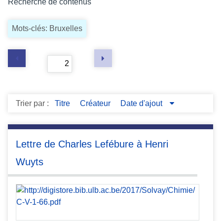
Recherche de contenus
c
i
Mots-clés: Bruxelles
p
a
l
Page
of 3
Trier par :
Titre
Créateur
Date d'ajout
Lettre de Charles Lefébure à Henri
Wuyts