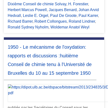
Dixième Conseil de chimie Solvay
,
H. Forestier
,
Herbert Marcus Powell
,
Jacques Benard
,
Johan Arvid
Hedvall
,
Leslie E. Orgel
,
Paul De Groote
,
Paul Karrer
,
Richard Barrer
,
Robert Collongues
,
Roland Lindner
,
Ronald Sydney Nyholm
,
Woldemar Anatol Weyl
1950 - Le mécanisme de l'oxydation:
rapports et discussions :huitième
Conseil de chimie tenu à l'Université de
Bruxelles du 10 au 15 septembre 1950
publiés par les Secrétaires du Conseil sous les