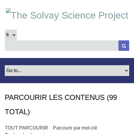
P
a
s
s
e
r
a
u
c
o
n
t
e
PARCOURIR LES CONTENUS (99
n
u
TOTAL)
p
r
i
TOUT PARCOURIR
Parcourir par mot-clé
n