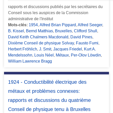
rapports et discussions publiés par les secrétaires du
Conseil sous les auspices de la Commission
administrative de l'Institut
Mots-clés:
1954
,
Alfred Brian Pippard
,
Alfred Seeger
,
B. Kissel
,
Bernd Matthias
,
Bruxelles
,
Clifford Shull
,
David Keith Chalmers Macdonald
,
David Pines
,
Dixième Conseil de physique Solvay
,
Fausto Fumi
,
Herbert Fröhlich
,
J. Smit
,
Jacques Friedel
,
Kurt A.
Mendelssohn
,
Louis Néel
,
Métaux
,
Per-Olov Löwdin
,
William Lawrence Bragg
1924 - Conductibilité électrique des
métaux et problèmes connexes:
rapports et discussions du quatrième
Conseil de physique tenu à Bruxelles